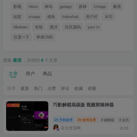
影视
tvbox
神马
getapp
原神
Uniapp
最强
如意
uniapp
咸鱼
itvboxfast
用户封
水印
Modown
友链
图片
社区源码
your tv
百度一下
苹果CMS
搜索
最强
，共找到
8
个文章
文章
用户
商品
排序
最新
热门
点赞
评论
收藏
销量
巧影解锁高级版 视频剪辑神器
手机软件
软件分享
# 破解版
# 会员
#
辰光资源网
25