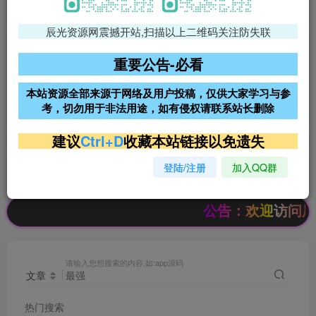
辰光资源网震撼开站,扫描以上二维码关注防失联
免费领支付宝红包
腾讯轻量4核4G3M服务器38元/
年
重要公告-必看
阿里云2核2G200M服务器68元/
雨云高防免备案服务器
本站资源全部来源于网络及用户投稿，仅供大家学习与参
年
考，切勿用于非法用途，如有侵权请联系站长删除
超低价文字广告位招租
超低价文字广告位招租
建议
Ctrl+D
收藏本站链接以免遗失
登陆/注册
加入QQ群
超低价文字广告位招租
超低价文字广告位招租
公告：欢迎访问辰光资源
请输入您想搜索的内容,如:app源码
文章
热门搜索