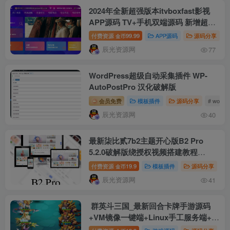
2024年全新超强版本itvboxfast影视
APP源码 TV+手机双端源码 新增超多
功能 tvbox二开如意版影视APP源码
付费资源
99.99
APP源码
源码分享
金币
修复N多bug 可对接苹果CMS资源站
辰光资源网
77
等
WordPress超级自动采集插件 WP-
AutoPostPro 汉化破解版
会员免费
模板插件
源码分享
# wordp
辰光资源网
40
最新柒比贰7b2主题开心版B2 Pro
5.2.0破解版绕授权视频搭建教程
WordPress主题适用于资讯、资源、
付费资源
19.9
模板插件
源码分享
#
金币
社交、商城、圈子、导航等多功能商用
辰光资源网
41
主题
群英斗三国_最新回合卡牌手游源码
+VM镜像一键端+Linux手工服务端+通
用搭建视频教程+GM超级后台+CDK