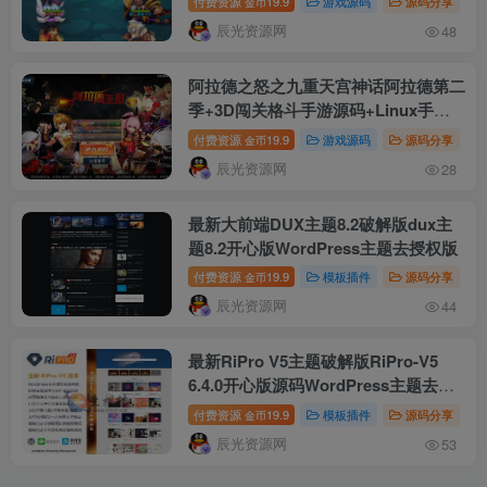
付费资源
19.9
游戏源码
源码分享
#
金币
授权后台工具+安卓端
辰光资源网
48
阿拉德之怒之九重天宫神话阿拉德第二
季+3D闯关格斗手游源码+Linux手工
服务端+安卓IOS苹果双端+通用搭建视
付费资源
19.9
游戏源码
源码分享
# 
金币
频教程+GM总运营后台+管理工具
辰光资源网
28
最新大前端DUX主题8.2破解版dux主
题8.2开心版WordPress主题去授权版
付费资源
19.9
模板插件
源码分享
# 
金币
辰光资源网
44
最新RiPro V5主题破解版RiPro-V5
6.4.0开心版源码WordPress主题去授
权版 虚拟资源站首选主题
付费资源
19.9
模板插件
源码分享
# 
金币
辰光资源网
53