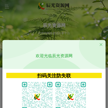
辰光资源网
优质的网络资源分享平台
请输入您想搜索的内容,如:app源码
欢迎光临辰光资源网
VIP特权介绍
APP源码
VIP特权介绍
APP源码
扫码关注防失联
VIP特权介绍
影视源码
火
GO
VIP特权介绍
影视源码
‹
›