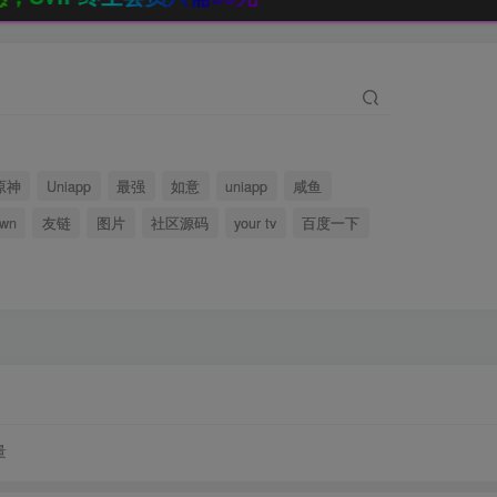
原神
Uniapp
最强
如意
uniapp
咸鱼
wn
友链
图片
社区源码
your tv
百度一下
量