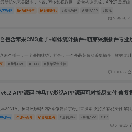
源码简介 293神马6.3最新优化完美版本，内置7万多影视数据，后台搭建完成，APK
APP源码
源码分享
影视源码
# 影视源码
# 影视APP
# 影视
0
46
集合包含苹果CMS盒子+蜘蛛统计插件+萌芽采集插件专业
插件简介 本
享
# 苹果CMS
# CMS
# 萌芽采集插件
0
55
TV v6.2 APP源码 神马TV影视APP源码可对接易支付 修复
APP源码
源码分享
影视源码
# 影视源码
# 影视APP
# TV
0
29