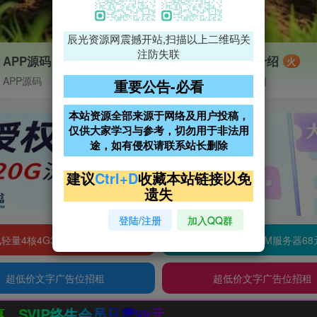
辰光资源网震撼开站,扫描以上二维码关
注防失联
APP源码
VIP特权介绍
火
APP源码
VIP特权介绍
重要公告-必看
本站资源全部来源于网络及用户投稿，
仅供大家学习与参考，切勿用于非法用
途，如有侵权请联系站长删除
建议
Ctrl+D
收藏本站链接以免
遗失
登陆/注册
加入QQ群
轻量4核4G3M服务器38元/年
阿里云2核2G200M服务器68
超低价文字广告位招租
超低价文字广告位招租
99元