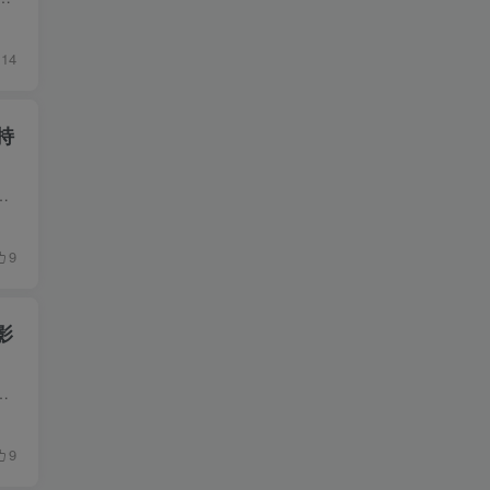
14
持
修复了前一版本中存在的一些BUG，还提供了五套不同的UI界面供用户选择。该版本有以下特色功能： 在线管理TVBOX...
9
影
能，可批量导入直播源，并且直播源支持加密！作为UI6的升级版，UI8不仅修复了前一版本中存在的一些BUG，还提供...
9