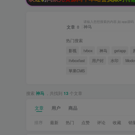
请输入您想搜索的内容,如:app源码
文章
热门搜索
影视
tvbox
神马
getapp
itvboxfast
用户封
水印
Modo
苹果CMS
搜索
神马
，共找到
13
个文章
文章
用户
商品
排序
最新
热门
点赞
评论
收藏
销