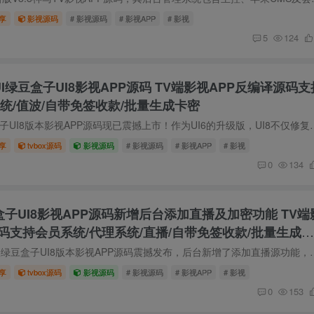
享
影视源码
# 影视源码
# 影视APP
# 影视
5
124
UI绿豆盒子UI8影视APP源码 TV端影视APP反编译源码支
统/值波/自带免签收款/批量生成卡密
源码简介 全新绿豆盒子UI8版本影视APP源码现已震撼上市！作为UI6的升级版，UI8不仅
享
tvbox源码
影视源码
# 影视源码
# 影视APP
# 影视
0
134
豆盒子UI8影视APP源码新增后台添加直播及加密功能 TV端
码支持会员系统/代理系统/直播/自带免签收款/批量生成卡
源码简介 12月最新版绿豆盒子UI8版本影视APP源码震撼发布，后台新增了添加直播源功
享
tvbox源码
影视源码
# 影视源码
# 影视APP
# 影视
0
153