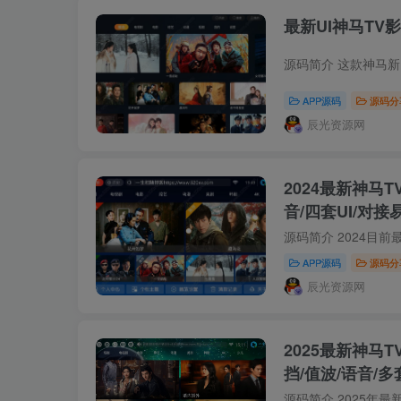
最新UI神马TV
APP源码
源码分
辰光资源网
2024最新神马T
音/四套UI/对
APP源码
源码分
辰光资源网
2025最新神马T
挡/值波/语音/