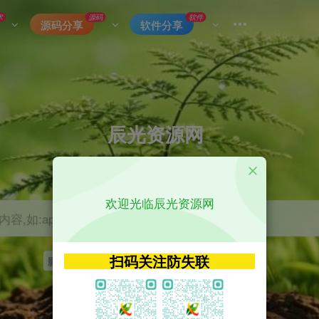
术
源码
软件
源码分享
软件分享
辰光资源网
优质的网络资源分享平台
欢迎光临辰光资源网
容,如:app源码
扫码关注防失联
影视
tvbox
神马
getapp
原神
Uniapp