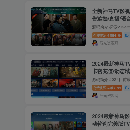
全新神马TV影视
告遮挡/直播/语
付费资源
99.99
金币
辰光资源网
2024最新神马T
卡密充值/动态
付费资源
89.99
金币
辰光资源网
2024最新神马影
动轮询完美版T