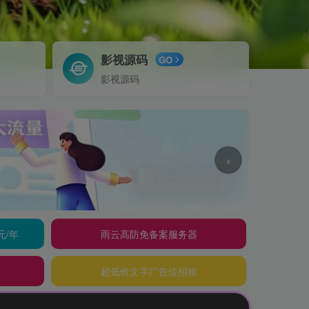
影视源码
GO
影视源码
›
元/年
雨云高防免备案服务器
超低价文字广告位招租