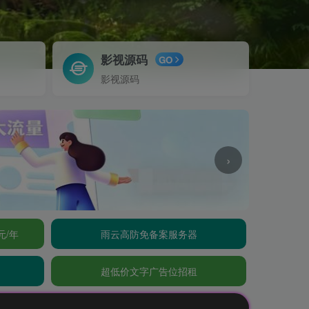
影视源码
GO
影视源码
›
元/年
雨云高防免备案服务器
超低价文字广告位招租