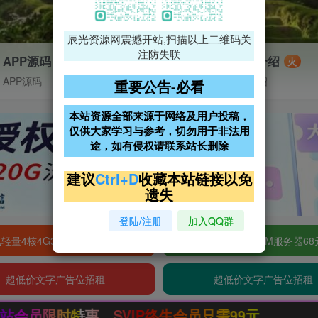
辰光资源网震撼开站,扫描以上二维码关
注防失联
APP源码
VIP特权介绍
火
APP源码
VIP特权介绍
重要公告-必看
本站资源全部来源于网络及用户投稿，
仅供大家学习与参考，切勿用于非法用
途，如有侵权请联系站长删除
建议
Ctrl+D
收藏本站链接以免
遗失
登陆/注册
加入QQ群
轻量4核4G3M服务器38元/年
阿里云2核2G200M服务器68
超低价文字广告位招租
超低价文字广告位招租
，SVIP终生会员只需99元