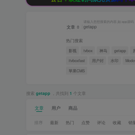
请输入您想搜索的内容,如:app源码
文章
热门搜索
影视
tvbox
神马
getapp
itvboxfast
用户封
水印
Modo
苹果CMS
搜索
getapp
，共找到
1
个文章
文章
用户
商品
排序
最新
热门
点赞
评论
收藏
销