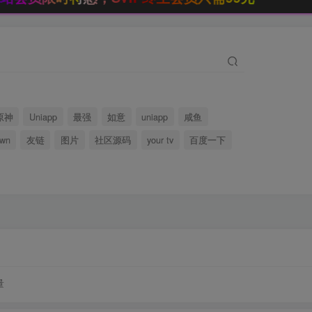
原神
Uniapp
最强
如意
uniapp
咸鱼
wn
友链
图片
社区源码
your tv
百度一下
量