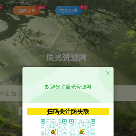
术
源码
软件
源码分享
软件分享
辰光资源网
优质的网络资源分享平台
欢迎光临辰光资源网
容,如:app源码
扫码关注防失联
影视
tvbox
神马
getapp
原神
Uniapp