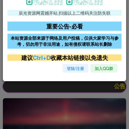
辰光资源网震撼开站,扫描以上二维码关注防失联
免费领支付宝红包
腾讯轻量4核4G3M服务器38元/
年
重要公告-必看
阿里云2核2G200M服务器68元/
雨云高防免备案服务器
本站资源全部来源于网络及用户投稿，仅供大家学习与参
年
考，切勿用于非法用途，如有侵权请联系站长删除
超低价文字广告位招租
超低价文字广告位招租
建议
Ctrl+D
收藏本站链接以免遗失
登陆/注册
加入QQ群
超低价文字广告位招租
超低价文字广告位招租
公告：欢