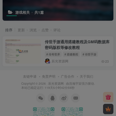
游戏相关
共1篇
排序
更新
浏览
点赞
评论
传世手游通用搭建教程及GM码数据库
密码版权等修改教程
# 传奇世界
# 搭建教程
# 传世手游
辰光资源网
23
友链申请
免责声明
广告合作
关于我们
Copyright © 2026 ·
辰光资源网
· 由
浩瀚宇宙
强力驱动.
本站已稳定运行: 119天5小时42分59秒