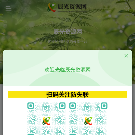
辰光资源网
优质的网络资源分享平台
请输入您想搜索的内容,如:app源码
欢迎光临辰光资源网
VIP特权介绍
APP源码
VIP特权介绍
APP源码
扫码关注防失联
VIP特权介绍
影视源码
火
GO
VIP特权介绍
影视源码
‹
›