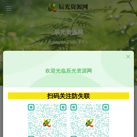
辰光资源网
优质的网络资源分享平台
请输入您想搜索的内容,如:app源码
欢迎光临辰光资源网
VIP特权介绍
APP源码
VIP特权介绍
APP源码
扫码关注防失联
VIP特权介绍
影视源码
火
GO
VIP特权介绍
影视源码
‹
›