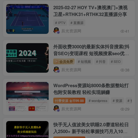
2025-02-27 HOY TV+澳视澳门+澳视
卫星+RTHK31+RTHK32直播源分享
# IPTV
# 直播源
辰光资源网
41
外面收费3000的最新实体抖音搜索(抖
音SEO)变现课程 短视频搜索seo优化
技能(8节视频课)
会员免费
# 短视频
# 抖音
# SEO
辰光资源网
38
WordPress资源站8000条数据整站打
包附安装教程 轻松实现躺赚
付费资源
99.88
# wordpress
# 资源
# 资
金币
辰光资源网
29
快手无人值波美女哄睡2.0赛道轻松日
入2500+ 新手轻松掌握技巧月入10万
不是梦