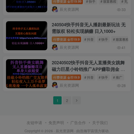
付费资源
19.99
# 快手
# 致富教程
# 无人
金币
辰光资源网
33
240504快手抖音无人播剧最新玩法 无
需版权 轻松实现躺赚 日入1000+
付费资源
19.9
# 抖音
# 快手
# 致富教程
金币
辰光资源网
41
20240502快手抖音无人直播美女跳舞
磁力巨星小铃铛推广APP赚取佣金 轻
松月入2W+
付费资源
19.9
# 抖音
# 快手
# 推广
金币
辰光资源网
28
1
2
友链申请
免责声明
广告合作
关于我们
Copyright © 2026 ·
辰光资源网
· 由
浩瀚宇宙
强力驱动.