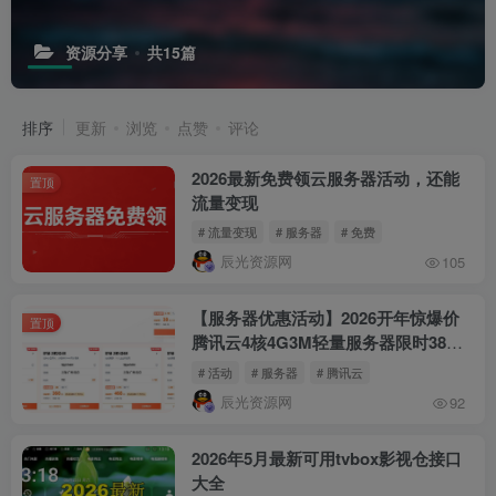
资源分享
共15篇
排序
更新
浏览
点赞
评论
2026最新免费领云服务器活动，还能
置顶
流量变现
# 流量变现
# 服务器
# 免费
辰光资源网
105
【服务器优惠活动】2026开年惊爆价
置顶
腾讯云4核4G3M轻量服务器限时38元/
年
# 活动
# 服务器
# 腾讯云
辰光资源网
92
2026年5月最新可用tvbox影视仓接口
大全