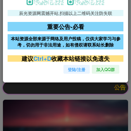
辰光资源网震撼开站,扫描以上二维码关注防失联
免费领支付宝红包
腾讯轻量4核4G3M服务器38元/
年
重要公告-必看
阿里云2核2G200M服务器68元/
雨云高防免备案服务器
本站资源全部来源于网络及用户投稿，仅供大家学习与参
年
考，切勿用于非法用途，如有侵权请联系站长删除
超低价文字广告位招租
超低价文字广告位招租
建议
Ctrl+D
收藏本站链接以免遗失
登陆/注册
加入QQ群
超低价文字广告位招租
超低价文字广告位招租
公告：欢迎访