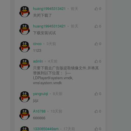
huang19945313421
前天
0
关闭下载了
huang19945313421
前天
0
下载安装试试
cinco
3天前
0
1123
admln
4天前
0
只要下载去广告版提取镜像文件,并将其
替换到以下位置： ├—
LDPlayer9\system.vmdk,
vms\system.vmdk
yangruiqi
8天前
0
jzjz
A16788
13天前
0
666666
1330850449am
17天前
0