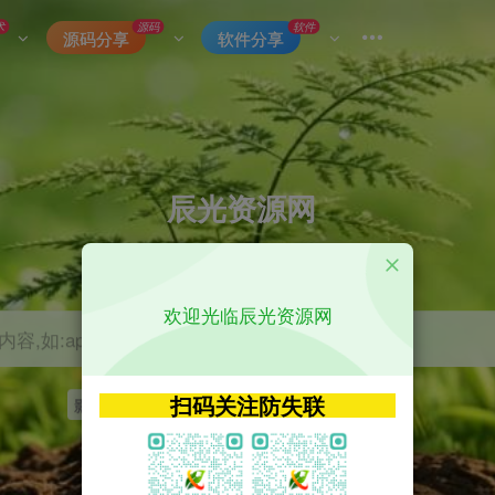
术
源码
软件
源码分享
软件分享
辰光资源网
优质的网络资源分享平台
欢迎光临辰光资源网
容,如:app源码
扫码关注防失联
影视
tvbox
神马
getapp
原神
Uniapp