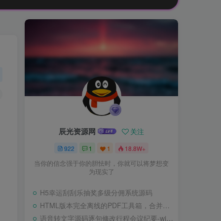
辰光资源网
关注
922
1
1
18.8W+
当你的信念强于你的胆怯时，你就可以将梦想变
为现实了
H5幸运刮刮乐抽奖多级分佣系统源码
HTML版本完全离线的PDF工具箱，合并、拆分、旋转、删除、PDF转图片、图片转PDF
语音转文字源码逐句修改行程会议纪要-wisper版本