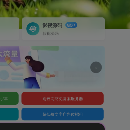
影视源码
GO
影视源码
›
元/年
雨云高防免备案服务器
超低价文字广告位招租
公告：欢迎访问辰光资