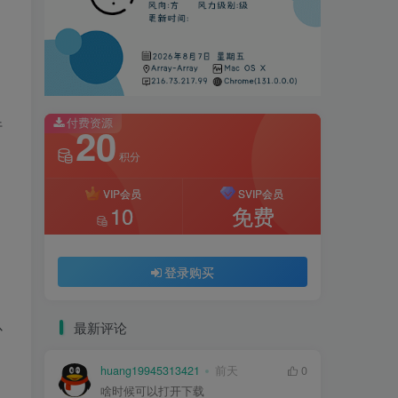
付费资源
行
20
积分
VIP会员
SVIP会员
10
免费
登录购买
以
最新评论
huang19945313421
前天
0
啥时候可以打开下载