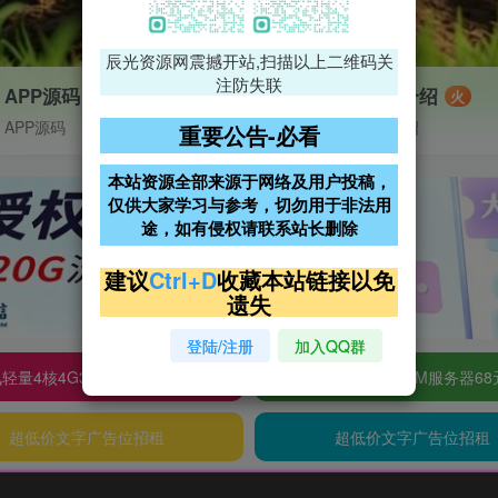
辰光资源网震撼开站,扫描以上二维码关
注防失联
APP源码
VIP特权介绍
火
APP源码
VIP特权介绍
重要公告-必看
本站资源全部来源于网络及用户投稿，
仅供大家学习与参考，切勿用于非法用
途，如有侵权请联系站长删除
建议
Ctrl+D
收藏本站链接以免
遗失
登陆/注册
加入QQ群
轻量4核4G3M服务器38元/年
阿里云2核2G200M服务器68
超低价文字广告位招租
超低价文字广告位招租