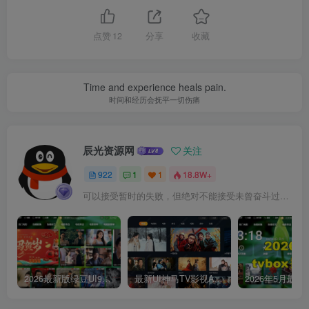
点赞
12
分享
收藏
Time and experience heals pain.
时间和经历会抚平一切伤痛
辰光资源网
关注
922
1
1
18.8W+
可以接受暂时的失败，但绝对不能接受未曾奋斗过的自己
2026最新版绿豆UI9双端影视APP源码
最新UI神马TV影视APP源码 乐檬影视苹果CMS后台 包含前后端源码