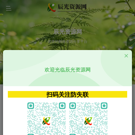
辰光资源网
优质的网络资源分享平台
请输入您想搜索的内容,如:app源码
欢迎光临辰光资源网
VIP特权介绍
APP源码
VIP特权介绍
APP源码
扫码关注防失联
VIP特权介绍
影视源码
火
GO
VIP特权介绍
影视源码
‹
›