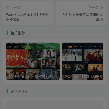
上一篇
下一篇
WordPress子比主题8.6免授
九月冰雪传奇官网动态网页
权修复版
源码
相关推荐
2026最新版绿豆UI9双端影视APP源码
最新UI神马TV影视APP源码 乐檬影视
评论
抢沙发