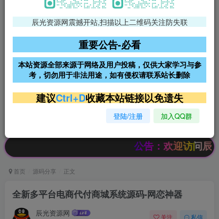
辰光资源网震撼开站,扫描以上二维码关注防失联
免费领支付宝红包
腾讯轻量4核4G3M服务器38元/
年
重要公告-必看
阿里云2核2G200M服务器68元/
雨云高防免备案服务器
本站资源全部来源于网络及用户投稿，仅供大家学习与参
年
考，切勿用于非法用途，如有侵权请联系站长删除
超低价文字广告位招租
超低价文字广告位招租
建议
Ctrl+D
收藏本站链接以免遗失
登陆/注册
加入QQ群
超低价文字广告位招租
超低价文字广告位招租
公告：欢迎访问辰光资源网，
首页
源码分享
正文
全新多平台电商代付商城系统源码-网恋神器
辰光资源网
关注
私信