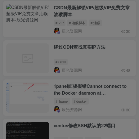
CSDN最新解锁VIP/超级VIP免费文章
油猴脚本
# VIP
# 油猴脚本
# 油猴
辰光资源网
30
绕过CDN查找真实IP方法
# CDN
辰光资源网
48
1panel面板报错Cannot connect to
the Docker daemon at
unix:///var/run/docker.sock. Is the
# 1panel
# docker
docker daemon running
辰光资源网
30
centos修改SSH默认的22端口