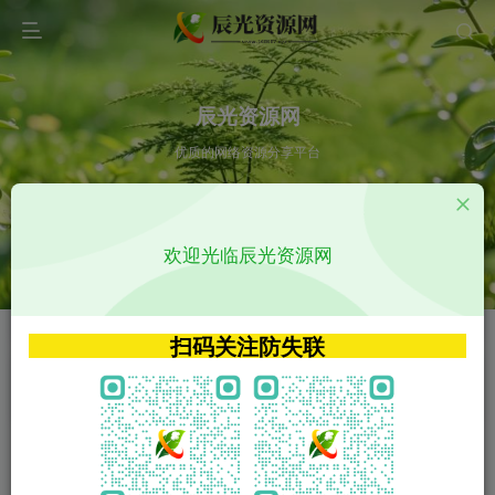
辰光资源网
优质的网络资源分享平台
请输入您想搜索的内容,如:app源码
欢迎光临辰光资源网
VIP特权介绍
APP源码
VIP特权介绍
APP源码
扫码关注防失联
VIP特权介绍
影视源码
火
GO
VIP特权介绍
影视源码
‹
›