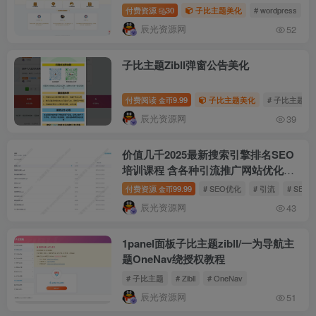
付费资源
30
子比主题美化
# wordpress
#
辰光资源网
52
子比主题Zibll弹窗公告美化
付费阅读
9.99
子比主题美化
# 子比主题
金币
辰光资源网
39
价值几千2025最新搜索引擎排名SEO
培训课程 含各种引流推广网站优化视
频教程
付费资源
99.99
# SEO优化
# 引流
# SEO
金币
辰光资源网
43
1panel面板子比主题zibll/一为导航主
题OneNav绕授权教程
# 子比主题
# Zibll
# OneNav
辰光资源网
51