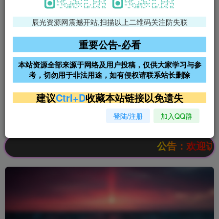
辰光资源网震撼开站,扫描以上二维码关注防失联
免费领支付宝红包
腾讯轻量4核4G3M服务器38元/
年
重要公告-必看
阿里云2核2G200M服务器68元/
雨云高防免备案服务器
本站资源全部来源于网络及用户投稿，仅供大家学习与参
年
考，切勿用于非法用途，如有侵权请联系站长删除
超低价文字广告位招租
超低价文字广告位招租
建议
Ctrl+D
收藏本站链接以免遗失
登陆/注册
加入QQ群
超低价文字广告位招租
超低价文字广告位招租
公告：欢迎访问辰光