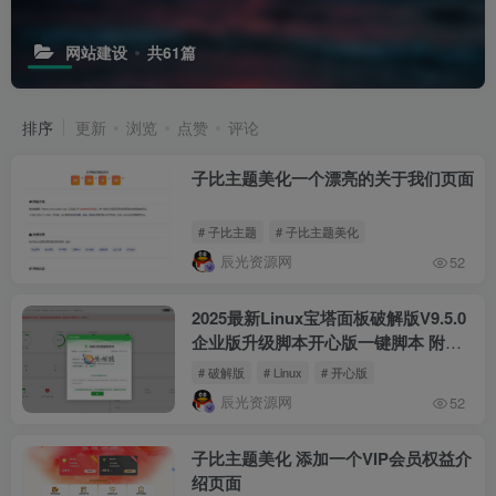
网站建设
共61篇
排序
更新
浏览
点赞
评论
子比主题美化一个漂亮的关于我们页面
# 子比主题
# 子比主题美化
辰光资源网
52
2025最新Linux宝塔面板破解版V9.5.0
企业版升级脚本开心版一键脚本 附官
方一键安装脚本
# 破解版
# Linux
# 开心版
辰光资源网
52
子比主题美化 添加一个VIP会员权益介
绍页面