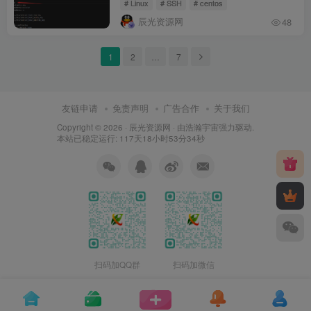
# Linux
# SSH
# centos
辰光资源网
48
1
2
…
7
友链申请
免责声明
广告合作
关于我们
Copyright © 2026 ·
辰光资源网
· 由
浩瀚宇宙
强力驱动.
本站已稳定运行: 117天18小时53分35秒
扫码加QQ群
扫码加微信