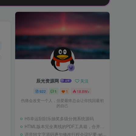
辰光资源网
关注
922
1
1
18.8W+
伤痛会改变一个人，但爱最终总会让你找回最初
的自己
H5幸运刮刮乐抽奖多级分佣系统源码
HTML版本完全离线的PDF工具箱，合并、拆分、旋转、删除、PDF转图片、图片转PDF
语音转文字源码逐句修改行程会议纪要-wisper版本