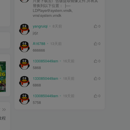
只要下载去广告版提取镜像文件,并将其
替换到以下位置： ├—
LDPlayer9\system.vmdk,
vms\system.vmdk
yangruiqi
8天前
0
jzjz
A16788
13天前
0
666666
1330850449am
16天前
0
5868
1330850449am
18天前
0
6868
2026年5月最新可用tvbox影视仓接口大全
绿豆超级盒子itvboxfast影视APP双端源码 TV+手机双端 支持值波/后台管理仓库/会员系统/卡密系统/批量生成账号 自动换源 集成免签约支付系统
最新tvbox绿豆盒子UI8影视APP源码新增后台添加直播及加密功能 TV端影视APP反编译源码支持会员系统/代理系统/直播/自带免签收款/批量生成卡密
1330850449am
19天前
0
5758
篇
教程