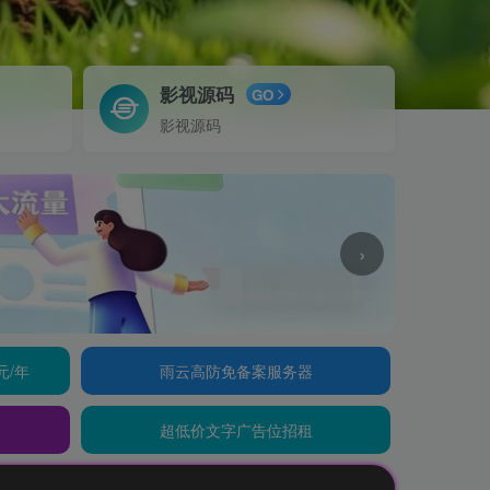
影视源码
GO
影视源码
›
元/年
雨云高防免备案服务器
超低价文字广告位招租