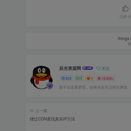
点赞
1
things
辰光资源网
关注
922
1
1
18.8W+
若不去追逐梦想，你将永远无法抓住梦想
上一篇
绕过CDN查找真实IP方法