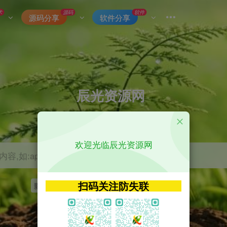
术
源码
软件
源码分享
软件分享
辰光资源网
优质的网络资源分享平台
欢迎光临辰光资源网
容,如:app源码
扫码关注防失联
影视
tvbox
神马
getapp
原神
Uniapp