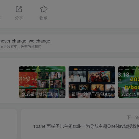
5
分享
收藏
 never change, we change.
世界并没有变，改变的是我们
2026最新版绿豆UI9双端影视APP源码
最新UI神马TV影视APP源码 乐檬影视苹果CMS后台 包含前后端源码
下一
1panel面板子比主题zibll/一为导航主题OneNav绕授权