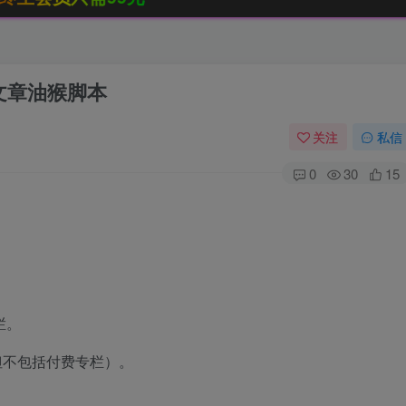
费文章油猴脚本
关注
私信
0
30
15
栏。
但不包括付费专栏）。
。