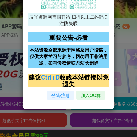
辰光资源网震撼开站,扫描以上二维码关
注防失联
APP源码
VIP特权介绍
火
APP源码
VIP特权介绍
重要公告-必看
本站资源全部来源于网络及用户投稿，
仅供大家学习与参考，切勿用于非法用
途，如有侵权请联系站长删除
建议
Ctrl+D
收藏本站链接以免
遗失
登陆/注册
加入QQ群
轻量4核4G3M服务器38元/年
阿里云2核2G200M服务器68
超低价文字广告位招租
超低价文字广告位招租