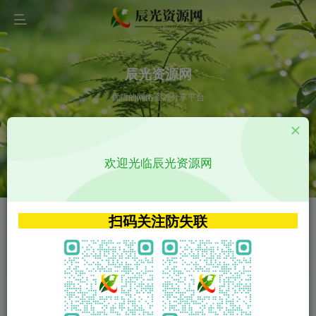
辰光资源网
优质的网络资源分享平台
请输入您想搜索的内容,如:app源码
欢迎光临辰光资源网
VIP特权介绍
APP源码
VIP特权介绍
APP源码
扫码关注防失联
VIP特权介绍
影视源码
火
GO
VIP特权介绍
影视源码
‹
›