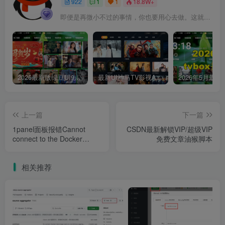
922
1
1
18.8W+
即便是再微小不过的事情，你也要用心去做。这就是成功的秘密
2026最新版绿豆UI9双端影视APP源码
最新UI神马TV影视APP源码 乐檬影视苹果CMS后台 包含前后端源码
上一篇
下一篇
1panel面板报错Cannot
CSDN最新解锁VIP/超级VIP
connect to the Docker
免费文章油猴脚本
daemon at
unix:///var/run/docker.sock.
相关推荐
Is the docker daemon
running