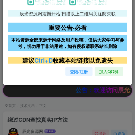
辰光资源网震撼开站,扫描以上二维码关注防失联
免费领支付宝红包
腾讯轻量4核4G3M服务器38元/
年
重要公告-必看
阿里云2核2G200M服务器68元/
雨云高防免备案服务器
本站资源全部来源于网络及用户投稿，仅供大家学习与参
年
考，切勿用于非法用途，如有侵权请联系站长删除
超低价文字广告位招租
超低价文字广告位招租
建议
Ctrl+D
收藏本站链接以免遗失
登陆/注册
加入QQ群
超低价文字广告位招租
超低价文字广告位招租
公告：欢迎访问辰光资源网，本站会员
首页
技术文档
正文
绕过CDN查找真实IP方法
辰光资源网
关注
私信