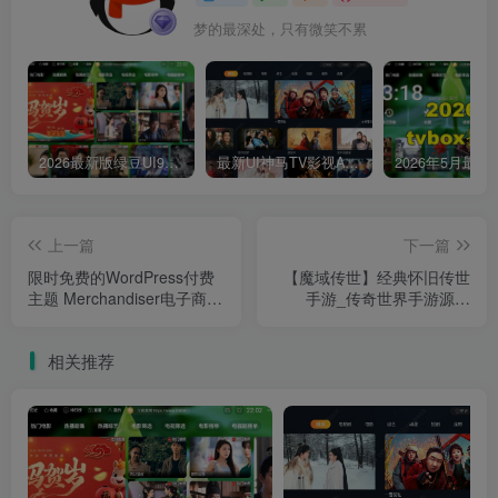
梦的最深处，只有微笑不累
2026最新版绿豆UI9双端影视APP源码
最新UI神马TV影视APP源码 乐檬影视苹果CMS后台 包含前后端源码
上一篇
下一篇
限时免费的WordPress付费
【魔域传世】经典怀旧传世
主题 Merchandiser电子商务
手游_传奇世界手游源码
网站主题模板
_IOS安卓苹果双端_Linux服
务端_通用视频搭建教程
相关推荐
_GM管理后台+授权玩家后
台