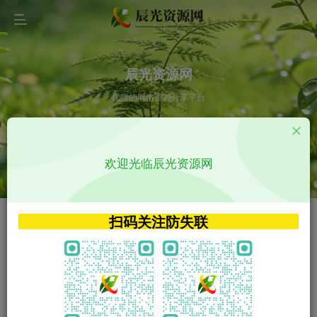
辰光资源网
优质的网络资源分享平台
请输入您想搜索的内容,如:app源码
欢迎光临辰光资源网
VIP特权介绍
APP源码
VIP特权介绍
APP源码
扫码关注防失联
VIP特权介绍
影视源码
火
GO
VIP特权介绍
影视源码
‹
›