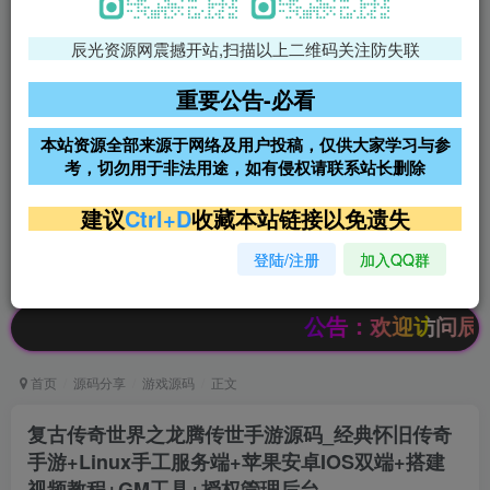
辰光资源网震撼开站,扫描以上二维码关注防失联
免费领支付宝红包
腾讯轻量4核4G3M服务器38元/
年
重要公告-必看
阿里云2核2G200M服务器68元/
雨云高防免备案服务器
本站资源全部来源于网络及用户投稿，仅供大家学习与参
年
考，切勿用于非法用途，如有侵权请联系站长删除
超低价文字广告位招租
超低价文字广告位招租
建议
Ctrl+D
收藏本站链接以免遗失
登陆/注册
加入QQ群
超低价文字广告位招租
超低价文字广告位招租
公告：欢迎访问辰光资源网，本站会
首页
源码分享
游戏源码
正文
复古传奇世界之龙腾传世手游源码_经典怀旧传奇
手游+Linux手工服务端+苹果安卓IOS双端+搭建
视频教程+GM工具+授权管理后台