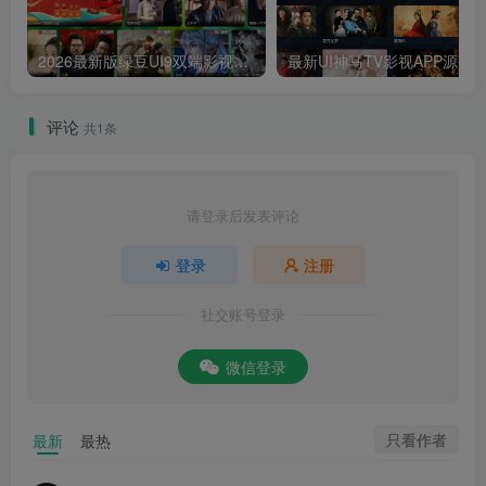
2026最新版绿豆UI9双端影视APP源码
最新UI神马TV影视APP源码 乐檬影视
评论
共1条
请登录后发表评论
登录
注册
社交账号登录
微信登录
只看作者
最新
最热