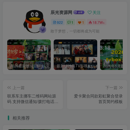
辰光资源网
关注
922
1
1
18.7W+
敢于梦想，一切都将成为可能
2026最新版绿豆UI9双端影视APP源码
最新UI神马TV影视APP源码 乐檬影视苹果CMS后台 包含前后端源码
上一篇
下一篇
联系车主挪车二维码网站源
爱卡聚合同款彩虹聚合登录
码 支持微信通知/拨打电话/
首页简约模板
发短信的挪车码
相关推荐