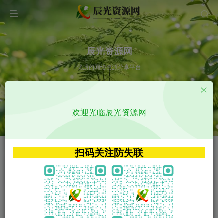
辰光资源网
优质的网络资源分享平台
请输入您想搜索的内容,如:app源码
欢迎光临辰光资源网
VIP特权介绍
APP源码
VIP特权介绍
APP源码
扫码关注防失联
VIP特权介绍
影视源码
火
GO
VIP特权介绍
影视源码
‹
›