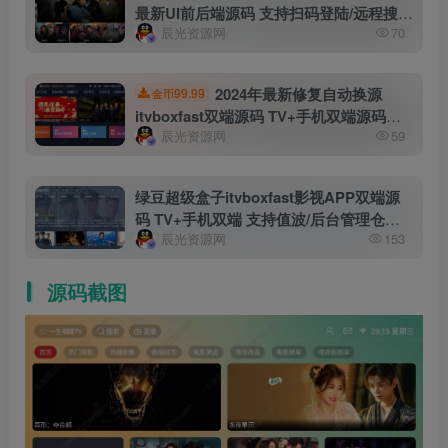
最新UI前后端源码 支持扫码登陆/远程搜
辰光资源网
70
索/广告遮挡/直播/语音/多套UI/对接易支付
TV端影视APP系统可完美运营
2024年最新修复自动换源
99.99
金币
itvboxfast双端源码 TV+手机双端源码稳
辰光资源网
59
定版 后台可增减仓库线路 itvbox影视仓二
开会员如意版影视APP源码
绿豆超级盒子itvboxfast影视APP双端源
码 TV+手机双端 支持值波/后台管理仓库/
辰光资源网
153
会员系统/卡密系统/批量生成账号 自动换
源 集成免签约支付系统
源码截图