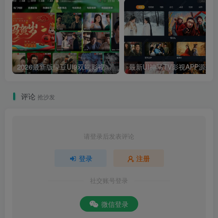
2026最新版绿豆UI9双端影视APP源码
最新UI神马TV影视APP源码 乐檬影视
评论
抢沙发
请登录后发表评论
登录
注册
社交账号登录
微信登录