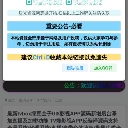
辰光资源网震撼开站,扫描以上二维码关注防失联
免费领支付宝红包
腾讯轻量4核4G3M服务器38元/
年
重要公告-必看
阿里云2核2G200M服务器68元/
雨云高防免备案服务器
本站资源全部来源于网络及用户投稿，仅供大家学习与参
年
考，切勿用于非法用途，如有侵权请联系站长删除
超低价文字广告位招租
超低价文字广告位招租
建议
Ctrl+D
收藏本站链接以免遗失
登陆/注册
加入QQ群
超低价文字广告位招租
超低价文字广告位招租
公告：欢迎访问辰光资源网，本站会员
首页
源码分享
APP源码
正文
最新tvbox绿豆盒子UI8影视APP源码新增后台添
加直播及加密功能 TV端影视APP反编译源码支持
会员系统/代理系统/直播/自带免签收款/批量生成卡