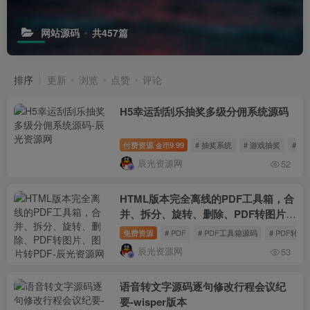
网站源码
共457篇
排序
更新
浏览
点赞
评论
H5幸运刮刮乐抽奖多级分佣系统源码
付费资源
9.99
# 抽奖系统
# 游戏抽奖
# 
金币
辰光资源网
52
HTML版本完全离线的PDF工具箱，合
并、拆分、旋转、删除、PDF转图片、
图片转PDF
免费资源
# PDF
# PDF工具箱源码
# PDF转换
辰光资源网
53
语音转文字源码逐句修改行程会议纪
要-wisper版本