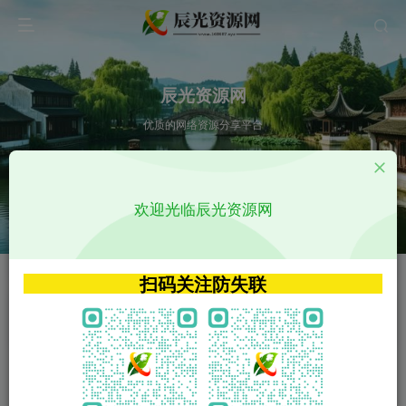
辰光资源网
优质的网络资源分享平台
请输入您想搜索的内容,如:app源码
欢迎光临辰光资源网
VIP特权介绍
APP源码
VIP特权介绍
APP源码
扫码关注防失联
VIP特权介绍
影视源码
火
GO
VIP特权介绍
影视源码
‹
›