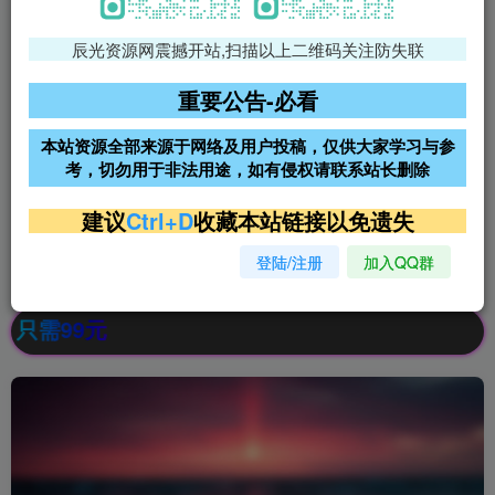
辰光资源网震撼开站,扫描以上二维码关注防失联
免费领支付宝红包
腾讯轻量4核4G3M服务器38元/
年
重要公告-必看
阿里云2核2G200M服务器68元/
雨云高防免备案服务器
本站资源全部来源于网络及用户投稿，仅供大家学习与参
年
考，切勿用于非法用途，如有侵权请联系站长删除
超低价文字广告位招租
超低价文字广告位招租
建议
Ctrl+D
收藏本站链接以免遗失
登陆/注册
加入QQ群
超低价文字广告位招租
超低价文字广告位招租
99元