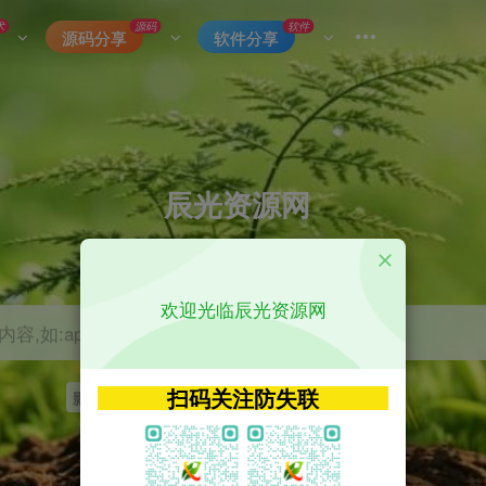
术
源码
软件
源码分享
软件分享
辰光资源网
优质的网络资源分享平台
欢迎光临辰光资源网
容,如:app源码
扫码关注防失联
影视
tvbox
神马
getapp
原神
Uniapp