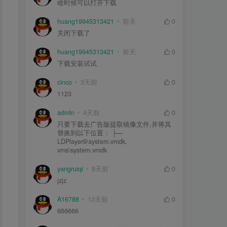
啥时候可以打开下载
huang19945313421
前天
0
关闭下载了
huang19945313421
前天
0
下载安装试试
cinco
3天前
0
1123
admln
4天前
0
只要下载去广告版提取镜像文件,并将其
替换到以下位置： ├—
LDPlayer9\system.vmdk,
vms\system.vmdk
yangruiqi
8天前
0
jzjz
A16788
13天前
0
666666