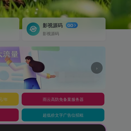
影视源码
GO
影视源码
›
元/年
雨云高防免备案服务器
超低价文字广告位招租