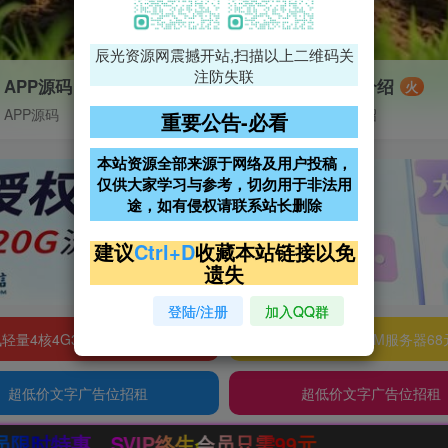
辰光资源网震撼开站,扫描以上二维码关
注防失联
APP源码
VIP特权介绍
火
APP源码
VIP特权介绍
重要公告-必看
本站资源全部来源于网络及用户投稿，
仅供大家学习与参考，切勿用于非法用
途，如有侵权请联系站长删除
建议
Ctrl+D
收藏本站链接以免
遗失
登陆/注册
加入QQ群
轻量4核4G3M服务器38元/年
阿里云2核2G200M服务器68
超低价文字广告位招租
超低价文字广告位招租
只需99元