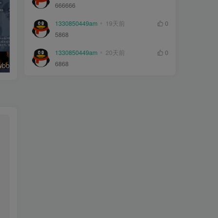
666666
1330850449am
19天前
0
5868
1330850449am
20天前
0
6868
绿豆超级盒子itvboxfast影视APP双端源码 TV+手机双端 支持值波/后台管理仓库/会员系统/卡密系统/批量生成账号 自动换源 集成免签约支付系统
最新tvbox五套UI绿豆盒子UI8影视APP源码 TV端影视APP反编译源码支持会员系统/代理系统/值波/自带免签收款/批量生成卡密