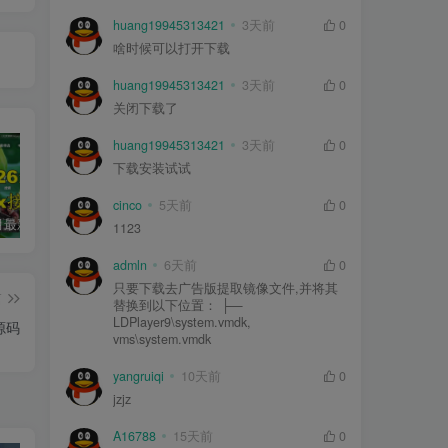
huang19945313421
3天前
0
啥时候可以打开下载
huang19945313421
3天前
0
关闭下载了
huang19945313421
3天前
0
下载安装试试
cinco
5天前
0
2026年5月最新可用tvbox影视仓接口大全
最新tvbox绿豆盒子UI8影视APP源码新增后台添加直播及加密功能 TV端影视APP反编译源码支持会员系统/代理系统/直播/自带免签收款/批量生成卡密
绿豆超级盒子itvboxfast影视APP双端源码 TV+手机双端 支持值波/后台管理仓库/会员系统/卡密系统/批量生成账号 自动换源 集成免签约支付系统
1123
admln
6天前
0
只要下载去广告版提取镜像文件,并将其
篇
替换到以下位置： ├—
LDPlayer9\system.vmdk,
源码
vms\system.vmdk
yangruiqi
10天前
0
jzjz
A16788
15天前
0