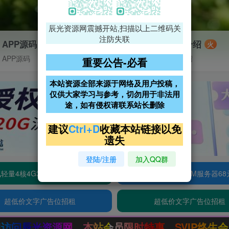
辰光资源网震撼开站,扫描以上二维码关
注防失联
APP源码
VIP特权介绍
火
APP源码
VIP特权介绍
重要公告-必看
本站资源全部来源于网络及用户投稿，
仅供大家学习与参考，切勿用于非法用
途，如有侵权请联系站长删除
建议
Ctrl+D
收藏本站链接以免
遗失
登陆/注册
加入QQ群
轻量4核4G3M服务器38元/年
阿里云2核2G200M服务器68
超低价文字广告位招租
超低价文字广告位招租
会员限时特惠，SVIP终生会员只需99元