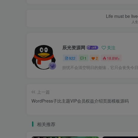
Life must be liv
人
辰光资源网
关注
922
1
2
18.8W+
担忧不会清空明日的烦恼，它只会丧失今
上一篇
WordPress子比主题VIP会员权益介绍页面模板源码
相关推荐