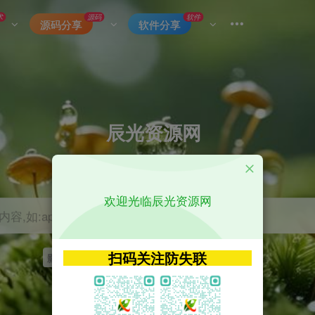
术
源码
软件
源码分享
软件分享
辰光资源网
优质的网络资源分享平台
欢迎光临辰光资源网
容,如:app源码
扫码关注防失联
影视
tvbox
神马
getapp
原神
Uniapp