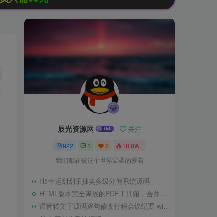
辰光资源网
关注
922
1
2
18.8W+
我们都在被这个世界温柔的爱着
H5幸运刮刮乐抽奖多级分佣系统源码
HTML版本完全离线的PDF工具箱，合并、拆分、旋转、删除、PDF转图片、图片转PDF
语音转文字源码逐句修改行程会议纪要-wisper版本