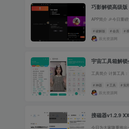
巧影解锁高级版
# 破解版
# 会员
# 
辰光资源网
宇宙工具箱解锁
# 神器
# 工具
# 实
辰光资源网
搜磁器v1.2.9