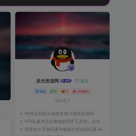
辰光资源网
关注
922
1
1
18.8W+
活在当下
H5幸运刮刮乐抽奖多级分佣系统源码
HTML版本完全离线的PDF工具箱，合并、拆分、旋转、删除、PDF转图片、图片转PDF
语音转文字源码逐句修改行程会议纪要-wisper版本