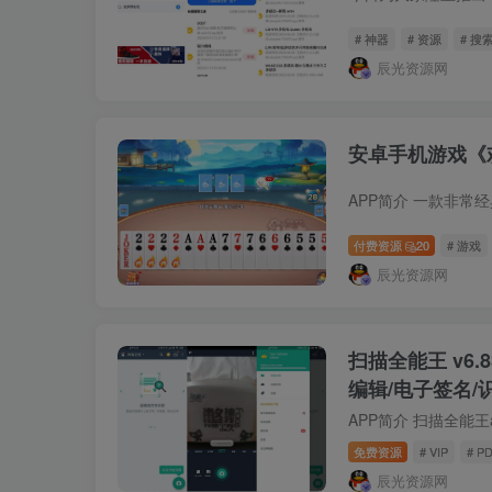
# 神器
# 资源
# 搜
辰光资源网
安卓手机游戏《
付费资源
20
# 游戏
辰光资源网
扫描全能王 v6.8
编辑/电子签名/
免费资源
# VIP
# P
辰光资源网