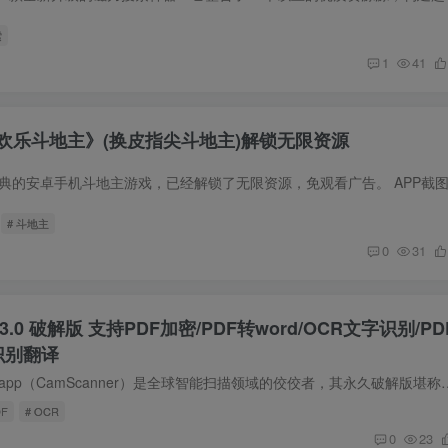
索
1
41
欢乐斗地主》(换皮指尖斗地主)解锁无限资源
# 斗地主
0
31
3.0 破解版 支持PDF加密/PDF转word/OCR文字识别/PD
识别翻译
APP简介 扫描全能王app（CamScanner）是全球智能扫描领域的佼佼者，其永久破解版堪称一款功能强
DF
# OCR
0
23