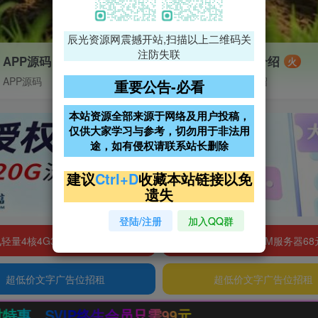
辰光资源网震撼开站,扫描以上二维码关
注防失联
APP源码
VIP特权介绍
火
APP源码
VIP特权介绍
重要公告-必看
本站资源全部来源于网络及用户投稿，
仅供大家学习与参考，切勿用于非法用
途，如有侵权请联系站长删除
建议
Ctrl+D
收藏本站链接以免
遗失
登陆/注册
加入QQ群
轻量4核4G3M服务器38元/年
阿里云2核2G200M服务器68
超低价文字广告位招租
超低价文字广告位招租
需99元