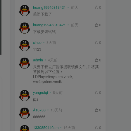
huang19945313421
前天
0
关闭下载了
huang19945313421
前天
0
下载安装试试
cinco
3天前
0
1123
admln
4天前
0
只要下载去广告版提取镜像文件,并将其
替换到以下位置： ├—
LDPlayer9\system.vmdk,
vms\system.vmdk
yangruiqi
8天前
0
jzjz
A16788
13天前
0
666666
1330850449am
16天前
0