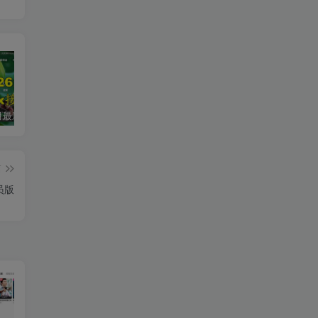
2026年5月最新可用tvbox影视仓接口大全
最新tvbox绿豆盒子UI8影视APP源码新增后台添加直播及加密功能 TV端影视APP反编译源码支持会员系统/代理系统/直播/自带免签收款/批量生成卡密
绿豆超级盒子itvboxfast影视APP双端源码 TV+手机双端 支持值波/后台管理仓库/会员系统/卡密系统/批量生成账号 自动换源 集成免签约支付系统
篇
员版