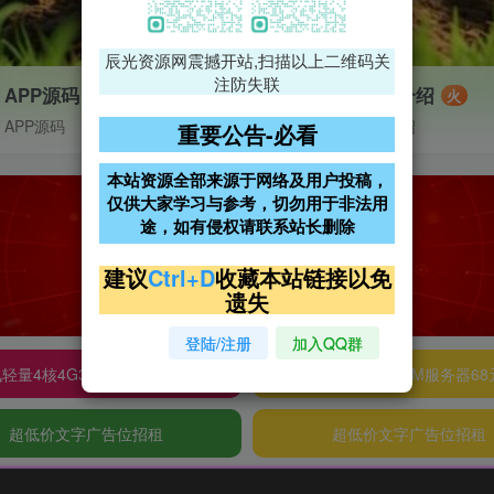
辰光资源网震撼开站,扫描以上二维码关
注防失联
APP源码
VIP特权介绍
火
APP源码
VIP特权介绍
重要公告-必看
本站资源全部来源于网络及用户投稿，
仅供大家学习与参考，切勿用于非法用
途，如有侵权请联系站长删除
建议
Ctrl+D
收藏本站链接以免
遗失
登陆/注册
加入QQ群
轻量4核4G3M服务器38元/年
阿里云2核2G200M服务器68
超低价文字广告位招租
超低价文字广告位招租