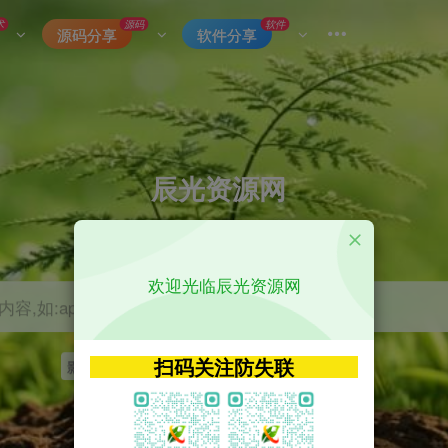
术
源码
软件
源码分享
软件分享
辰光资源网
优质的网络资源分享平台
欢迎光临辰光资源网
容,如:app源码
扫码关注防失联
影视
tvbox
神马
getapp
原神
Uniapp