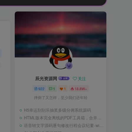
辰光资源网
关注
922
1
1
18.8W+
摔倒了又怎样，至少我们还年轻
H5幸运刮刮乐抽奖多级分佣系统源码
HTML版本完全离线的PDF工具箱，合并、拆分、旋转、删除、PDF转图片、图片转PDF
语音转文字源码逐句修改行程会议纪要-wisper版本