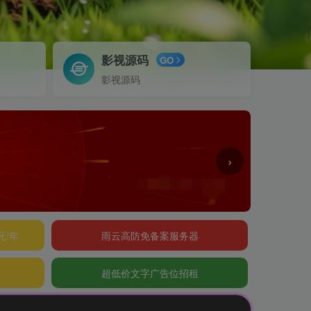
影视源码
GO
影视源码
›
元/年
雨云高防免备案服务器
超低价文字广告位招租
公告：欢迎访问辰光