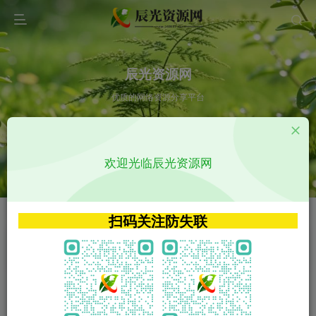
辰光资源网
优质的网络资源分享平台
请输入您想搜索的内容,如:app源码
欢迎光临辰光资源网
VIP特权介绍
APP源码
VIP特权介绍
APP源码
扫码关注防失联
VIP特权介绍
影视源码
火
GO
VIP特权介绍
影视源码
‹
›