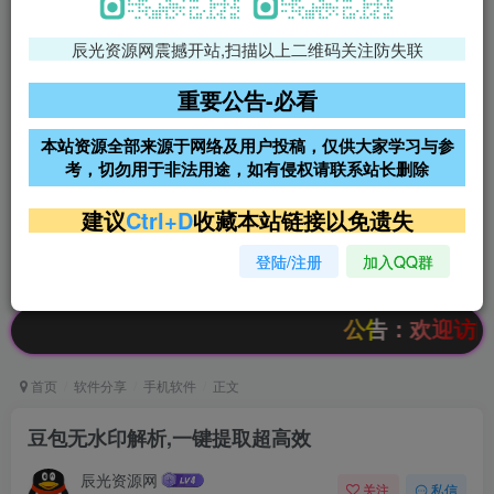
辰光资源网震撼开站,扫描以上二维码关注防失联
免费领支付宝红包
腾讯轻量4核4G3M服务器38元/
年
重要公告-必看
阿里云2核2G200M服务器68元/
雨云高防免备案服务器
本站资源全部来源于网络及用户投稿，仅供大家学习与参
年
考，切勿用于非法用途，如有侵权请联系站长删除
超低价文字广告位招租
超低价文字广告位招租
建议
Ctrl+D
收藏本站链接以免遗失
登陆/注册
加入QQ群
超低价文字广告位招租
超低价文字广告位招租
公告：欢迎访问辰光资
首页
软件分享
手机软件
正文
豆包无水印解析,一键提取超高效
辰光资源网
关注
私信