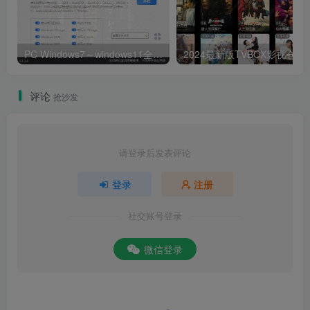
PC Windows7～windows11全能激活工具,office激活神器
2024最新版T
评论
抢沙发
请登录后发表评论
登录
注册
社交账号登录
微信登录