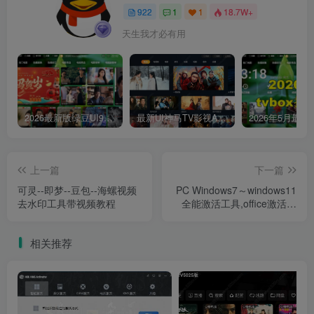
922
1
1
18.7W+
天生我才必有用
2026最新版绿豆UI9双端影视APP源码
最新UI神马TV影视APP源码 乐檬影视苹果CMS后台 包含前后端源码
上一篇
下一篇
可灵--即梦--豆包--海螺视频
PC Windows7～windows11
去水印工具带视频教程
全能激活工具,office激活神
器
相关推荐