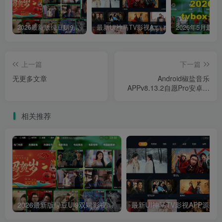
2026最新版绿豆UI9双端影视APP源码
最新UI神马TV影视APP源码 乐檬影视苹果CMS后台 包含前后端源码
上一篇
下一篇
无更多文章
Android椒盐音乐
APPv8.13.2自愿Pro安卓音
乐免会员版
相关推荐
2026最新版绿豆UI9双端影视APP源码
最新UI神马TV影视APP源码 乐檬影视