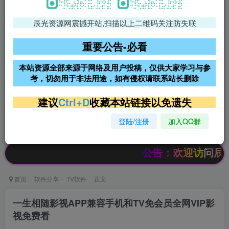
辰光资源网震撼开站,扫描以上二维码关注防失联
免费领支付宝红包
腾讯轻量4核4G3M服务器38元/
年
重要公告-必看
阿里云2核2G200M服务器68元/
雨云高防免备案服务器
本站资源全部来源于网络及用户投稿，仅供大家学习与参
年
考，切勿用于非法用途，如有侵权请联系站长删除
超低价文字广告位招租
超低价文字广告位招租
建议
Ctrl+D
收藏本站链接以免遗失
登陆/注册
加入QQ群
超低价文字广告位招租
超低价文字广告位招租
公告：欢迎访问辰光资源网，本站会员
首页
软件分享
TV软件
正文
一生相随影视APP兼容手机和TV免会员全网VIP影
视免费看