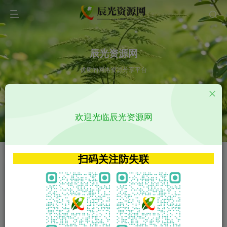
辰光资源网
优质的网络资源分享平台
请输入您想搜索的内容,如:app源码
欢迎光临辰光资源网
VIP特权介绍
APP源码
VIP特权介绍
APP源码
扫码关注防失联
VIP特权介绍
影视源码
火
GO
VIP特权介绍
影视源码
‹
›