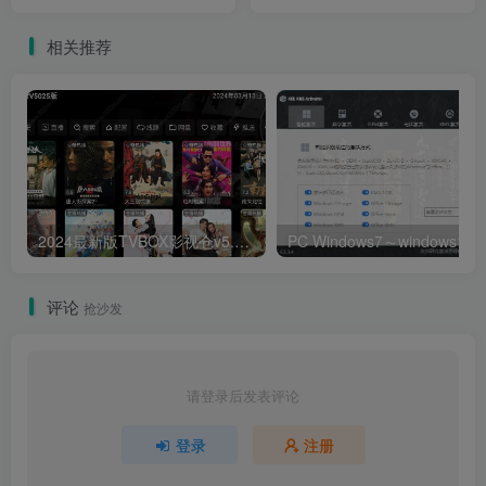
版
高级版所有功能可用
相关推荐
2024最新版TVBOX影视仓v5.0.25脱壳解密版 已去除弹窗提示及顶部提示 可内置tvbox仓库接口 内附三个修改版本
评论
抢沙发
请登录后发表评论
登录
注册