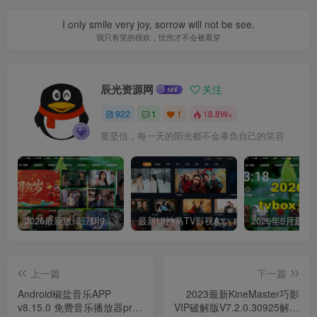
I only smile very joy, sorrow will not be see.
我只有笑的很欢，忧伤才不会被看穿
辰光资源网
关注
922
1
1
18.8W+
要坚信，每一天的阳光都不会辜负自己的笑容
2026最新版绿豆UI9双端影视APP源码
最新UI神马TV影视APP源码 乐檬影视苹果CMS后台 包含前后端源码
上一篇
下一篇
Android椒盐音乐APP
2023最新KineMaster巧影
v8.15.0 免费音乐播放器pro
VIP破解版V7.2.0.30925解锁