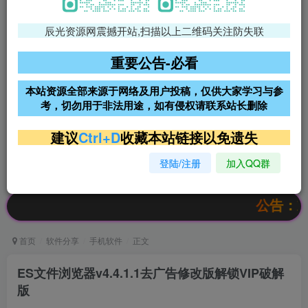
辰光资源网震撼开站,扫描以上二维码关注防失联
免费领支付宝红包
腾讯轻量4核4G3M服务器38元/
年
重要公告-必看
阿里云2核2G200M服务器68元/
雨云高防免备案服务器
本站资源全部来源于网络及用户投稿，仅供大家学习与参
年
考，切勿用于非法用途，如有侵权请联系站长删除
超低价文字广告位招租
超低价文字广告位招租
建议
Ctrl+D
收藏本站链接以免遗失
登陆/注册
加入QQ群
超低价文字广告位招租
超低价文字广告位招租
公告：欢迎访问
首页
软件分享
手机软件
正文
ES文件浏览器v4.4.1.1去广告修改版解锁VIP破解
版