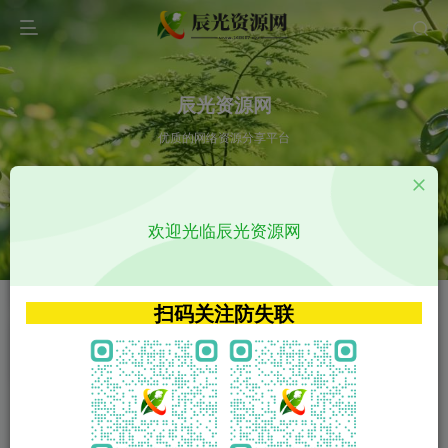
辰光资源网
优质的网络资源分享平台
请输入您想搜索的内容,如:app源码
欢迎光临辰光资源网
VIP特权介绍
APP源码
VIP特权介绍
APP源码
扫码关注防失联
VIP特权介绍
影视源码
火
GO
VIP特权介绍
影视源码
‹
›