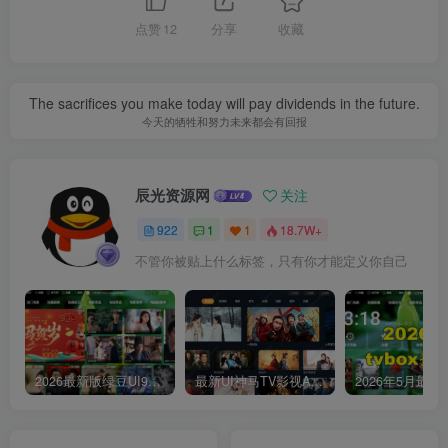
点赞
12
分享
收藏
The sacrifices you make today will pay dividends in the future.
今天的牺牲和努力未来都会有回报
辰光资源网
关注
922
1
1
18.7W+
不管你被贴上什么标签，只有你才能定义你自己
2026最新版绿豆UI9双端影视APP源码
最新UI神马TV影视APP源码 乐檬影视苹果CMS后台 包含前后端源码