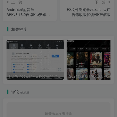
上一篇
下一篇
Android椒盐音乐
ES文件浏览器v4.4.1.1去广
APPv8.13.2自愿Pro安卓音
告修改版解锁VIP破解版
乐免会员版
相关推荐
PC Windows7～windows11全能激活工具,office激活神器
2024最新版T
评论
抢沙发
请登录后发表评论