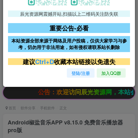
辰光资源网震撼开站,扫描以上二维码关注防失联
免费领支付宝红包
腾讯轻量4核4G3M服务器38元/
年
重要公告-必看
阿里云2核2G200M服务器68元/
雨云高防免备案服务器
本站资源全部来源于网络及用户投稿，仅供大家学习与参
年
考，切勿用于非法用途，如有侵权请联系站长删除
超低价文字广告位招租
超低价文字广告位招租
建议
Ctrl+D
收藏本站链接以免遗失
登陆/注册
加入QQ群
超低价文字广告位招租
超低价文字广告位招租
公告：欢迎访问辰光资源网，本站会员限时特惠
首页
软件分享
手机软件
正文
Android椒盐音乐APP v8.15.0 免费音乐播放器
pro版