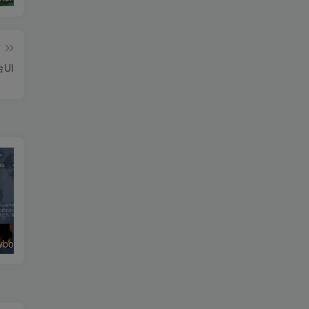
篇
UI
绿豆超级盒子itvboxfast影视APP双端源码 TV+手机双端 支持值波/后台管理仓库/会员系统/卡密系统/批量生成账号 自动换源 集成免签约支付系统
最新tvbox五套UI绿豆盒子UI8影视APP源码 TV端影视APP反编译源码支持会员系统/代理系统/值波/自带免签收款/批量生成卡密