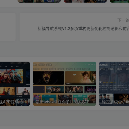
下一
祈福导航系统V1.2多项重构更新优化控制逻辑和前台
最新UI神马TV影视APP源码 乐檬影视苹果CMS后台 包含前后端源码
最新tvbox绿豆盒子UI8影视APP源码新增后台添加直播及加密功能 TV端影视APP反编译源码支持会员系统/代理系统/直播/自带免签收款/批量生成卡密