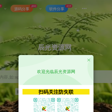
术
源码
软件
源码分享
软件分享
辰光资源网
优质的网络资源分享平台
欢迎光临辰光资源网
容,如:app源码
扫码关注防失联
影视
tvbox
神马
getapp
原神
Uniapp