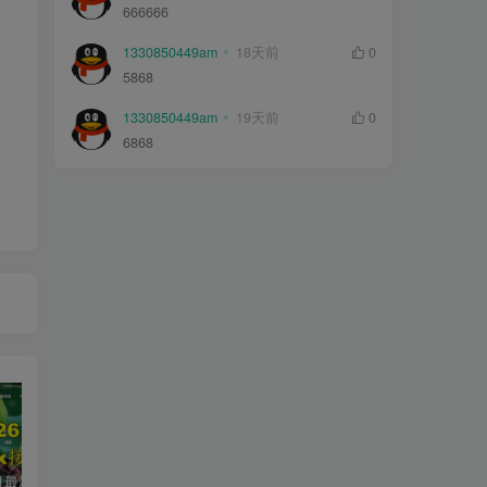
666666
1330850449am
18天前
0
5868
1330850449am
19天前
0
6868
2026年5月最新可用tvbox影视仓接口大全
最新tvbox绿豆盒子UI8影视APP源码新增后台添加直播及加密功能 TV端影视APP反编译源码支持会员系统/代理系统/直播/自带免签收款/批量生成卡密
绿豆超级盒子itvboxfast影视APP双端源码 TV+手机双端 支持值波/后台管理仓库/会员系统/卡密系统/批量生成账号 自动换源 集成免签约支付系统