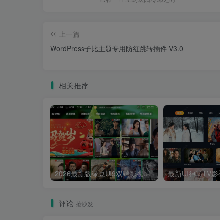
上一篇
WordPress子比主题专用防红跳转插件 V3.0
相关推荐
2026最新版绿豆UI9双端影视APP源码
评论
抢沙发