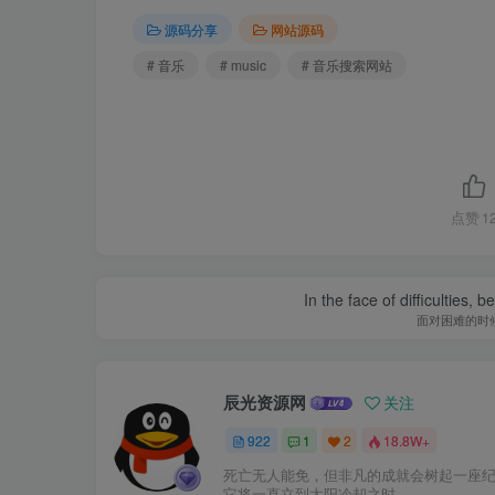
源码分享
网站源码
# 音乐
# music
# 音乐搜索网站
点赞
1
In the face of difficulties, 
面对困难的时
辰光资源网
关注
922
1
2
18.8W+
死亡无人能免，但非凡的成就会树起一座
它将一直立到太阳冷却之时