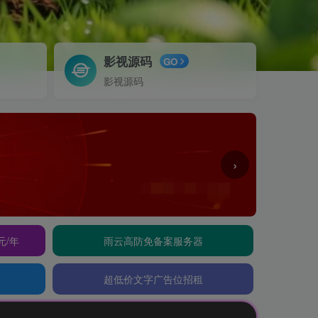
影视源码
GO
影视源码
›
元/年
雨云高防免备案服务器
超低价文字广告位招租