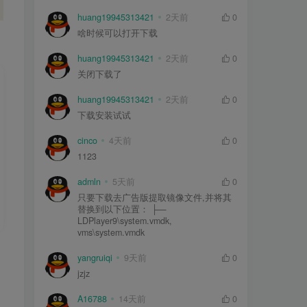
huang19945313421
2天前
0
啥时候可以打开下载
huang19945313421
2天前
0
关闭下载了
huang19945313421
2天前
0
下载安装试试
cinco
4天前
0
1123
admln
5天前
0
只要下载去广告版提取镜像文件,并将其
替换到以下位置： ├—
LDPlayer9\system.vmdk,
vms\system.vmdk
yangruiqi
9天前
0
jzjz
A16788
14天前
0