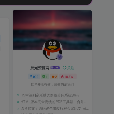
辰光资源网
关注
922
1
2
18.8W+
世界并没有变，改变的是我们
H5幸运刮刮乐抽奖多级分佣系统源码
HTML版本完全离线的PDF工具箱，合并、拆分、旋转、删除、PDF转图片、图片转PDF
语音转文字源码逐句修改行程会议纪要-wisper版本