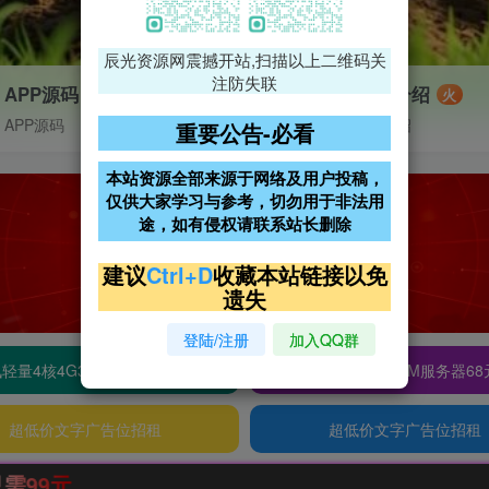
辰光资源网震撼开站,扫描以上二维码关
注防失联
APP源码
VIP特权介绍
火
APP源码
VIP特权介绍
重要公告-必看
本站资源全部来源于网络及用户投稿，
仅供大家学习与参考，切勿用于非法用
途，如有侵权请联系站长删除
建议
Ctrl+D
收藏本站链接以免
遗失
登陆/注册
加入QQ群
轻量4核4G3M服务器38元/年
阿里云2核2G200M服务器68
超低价文字广告位招租
超低价文字广告位招租