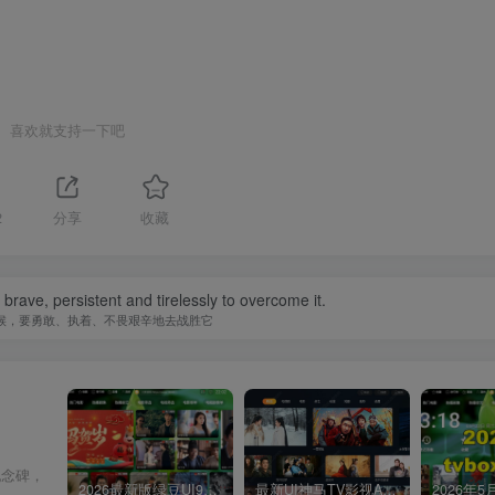
喜欢就支持一下吧
2
分享
收藏
be brave, persistent and tirelessly to overcome it.
候，要勇敢、执着、不畏艰辛地去战胜它
纪念碑，
2026最新版绿豆UI9双端影视APP源码
最新UI神马TV影视APP源码 乐檬影视苹果CMS后台 包含前后端源码