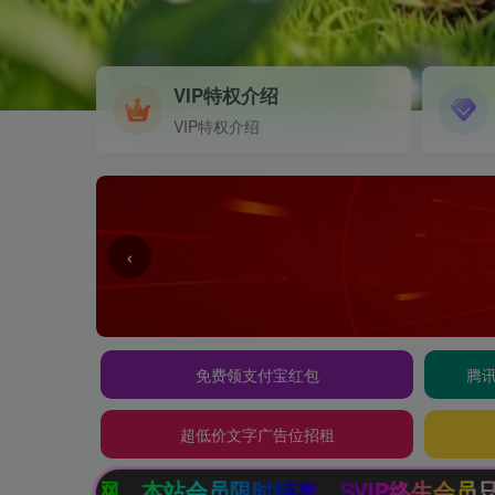
VIP特权介绍
VIP特权介绍
‹
免费领支付宝红包
腾讯
超低价文字广告位招租
惠，SVIP终生会员只需99元