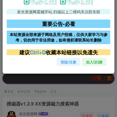
辰光资源网震撼开站,扫描以上二维码关注防失联
免费领支付宝红包
腾讯轻量4核4G3M服务器38元/
年
重要公告-必看
阿里云2核2G200M服务器68元/
雨云高防免备案服务器
本站资源全部来源于网络及用户投稿，仅供大家学习与参
年
考，切勿用于非法用途，如有侵权请联系站长删除
超低价文字广告位招租
超低价文字广告位招租
建议
Ctrl+D
收藏本站链接以免遗失
登陆/注册
加入QQ群
超低价文字广告位招租
超低价文字广告位招租
公告：欢迎访问辰
首页
软件分享
手机软件
正文
搜磁器v1.2.9 XX资源磁力搜索神器
辰光资源网
关注
私信