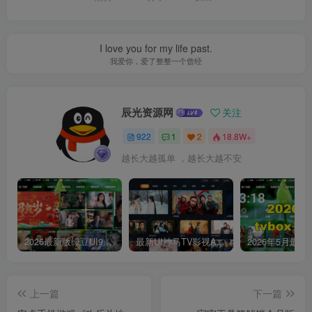
I love you for my life past.
我爱你，爱了整整一个曾经
辰光资源网
关注
922
1
2
18.8W+
越长大越孤单 ，越长大越不安
2026最新版绿豆UI9双端影视APP源码
最新UI神马TV影视APP源码 乐檬影视苹果CMS后台 包含前后端源码
上一篇
下一篇