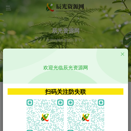
辰光资源网
优质的网络资源分享平台
请输入您想搜索的内容,如:app源码
欢迎光临辰光资源网
VIP特权介绍
APP源码
VIP特权介绍
APP源码
扫码关注防失联
VIP特权介绍
影视源码
火
GO
VIP特权介绍
影视源码
‹
›