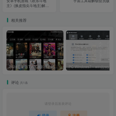
安卓手机游戏《欢乐斗地
宇宙工具箱解锁会员版
主》(换皮指尖斗地主)解锁
无限资源
相关推荐
2024最新版TVBOX影视仓v5.0.25脱壳解密版 已去除弹窗提示及顶部提示 可内置tvbox仓库接口 内附三个修改版本
评论
共1条
请登录后发表评论
登录
注册