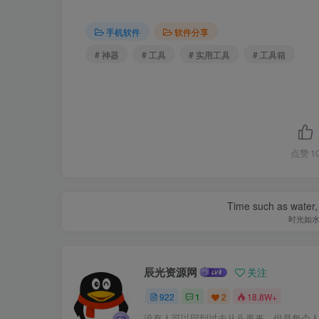
手机软件
软件分享
# 神器
# 工具
# 实用工具
# 工具箱
点赞
1
Time such as water, a
时光如
辰光资源网
关注
922
1
2
18.8W+
没有人可以回到过去从头再来，但是每个