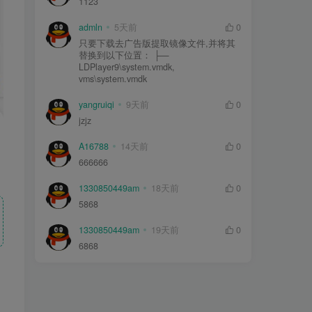
1123
admln
5天前
0
只要下载去广告版提取镜像文件,并将其
替换到以下位置： ├—
LDPlayer9\system.vmdk,
vms\system.vmdk
yangruiqi
9天前
0
jzjz
A16788
14天前
0
666666
1330850449am
18天前
0
5868
1330850449am
19天前
0
6868