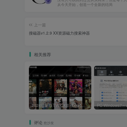
从今天开始，创造一个全新的结局
上一篇
搜磁器v1.2.9 XX资源磁力搜索神器
相关推荐
2024最新版TVBOX影视仓v5.0.25脱壳解密版 已去除弹窗提示及顶部提示 可内置tvbox仓库接口 内附三个修改版本
评论
抢沙发