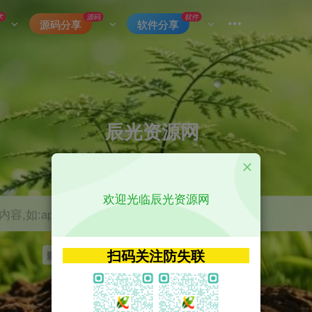
术
源码
软件
源码分享
软件分享
辰光资源网
优质的网络资源分享平台
欢迎光临辰光资源网
容,如:app源码
扫码关注防失联
影视
tvbox
神马
getapp
原神
Uniapp