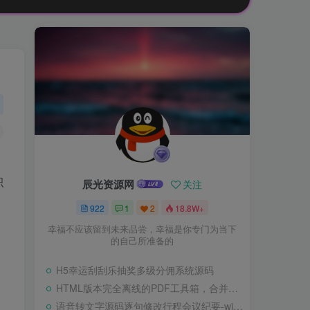
积
辰光资源网
关注
922
1
2
18.8W+
幸福不应该留到未来品尝，幸福是你专门为当下
的自己所准备的
H5幸运刮刮乐抽奖多级分佣系统源码
HTML版本完全离线的PDF工具箱，合并、拆分、旋转、删除、PDF转图片、图片转PDF
语音转文字源码逐句修改行程会议纪要-wisper版本