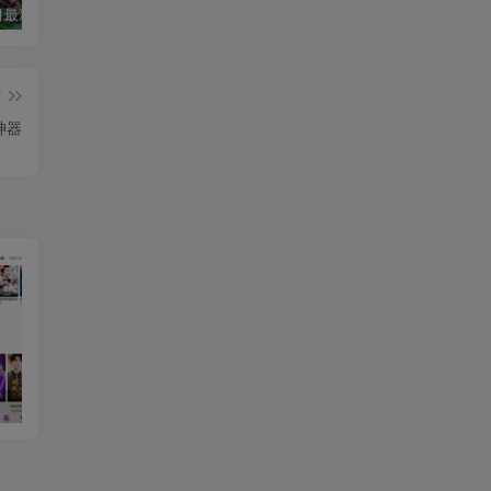
2026年5月最新可用tvbox影视仓接口大全
最新tvbox绿豆盒子UI8影视APP源码新增后台添加直播及加密功能 TV端影视APP反编译源码支持会员系统/代理系统/直播/自带免签收款/批量生成卡密
绿豆超级盒子itvboxfast影视APP双端源码 TV+手机双端 支持值波/后台管理仓库/会员系统/卡密系统/批量生成账号 自动换源 集成免签约支付系统
篇
神器
一生相随影视APP兼容手机和TV免会员全网VIP影视免费看