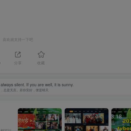
喜欢就支持一下吧
0
分享
收藏
lways silent. If you are well, it is sunny.
水，总是无言。若你安好，便是晴天
人都可以