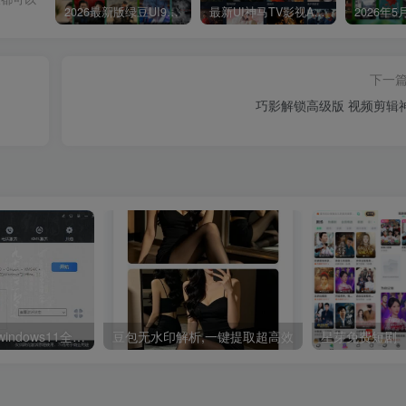
2026最新版绿豆UI9双端影视APP源码
最新UI神马TV影视APP源码 乐檬影视苹果CMS后台 包含前后端源码
下一
巧影解锁高级版 视频剪辑
PC Windows7～windows11全能激活工具,office激活神器
豆包无水印解析,一键提取超高效
星芽免费短剧