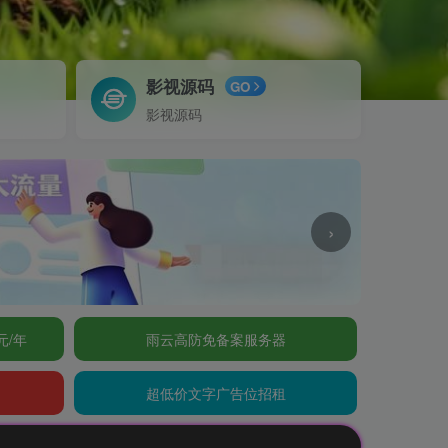
影视源码
GO
影视源码
›
元/年
雨云高防免备案服务器
超低价文字广告位招租