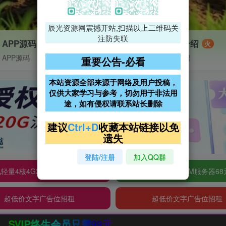
辰光资源网震撼开站,扫描以上二维码关
注防失联
APP源码
VIP特权介绍
火
APP源码
VIP特权介绍
重要公告-必看
本站资源全部来源于网络及用户投稿，
仅供大家学习与参考，切勿用于非法用
途，如有侵权请联系站长删除
建议
Ctrl+D
收藏本站链接以免
遗失
登陆/注册
加入QQ群
轻量4核4G3M服务器38元/年
阿里云2核2G200M服务器68
超低价文字广告位招租
超低价文字广告位招租
9元