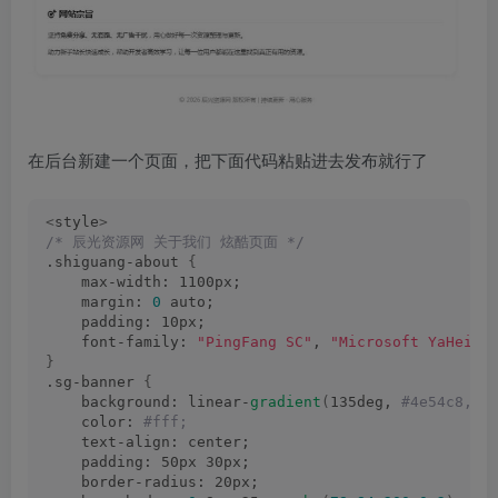
在后台新建一个页面，把下面代码粘贴进去发布就行了
<
style
>
/* 辰光资源网 关于我们 炫酷页面 */
.shiguang-about 
{
    max-width: 1100px;
    margin: 
0
 auto;
    padding: 10px;
    font-family: 
"PingFang SC"
, 
"Microsoft YaHei"
,
}
.sg-banner 
{
    background: linear-
gradient
(
135deg,
 #4e54c8, #
    color:
 #fff;
    text-align: center;
    padding: 50px 30px;
    border-radius: 20px;