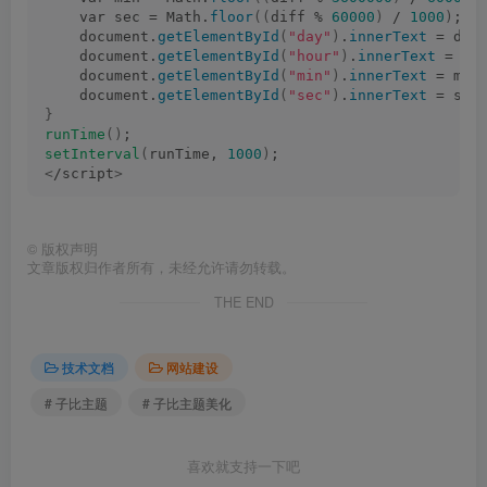
    var sec = Math.
floor
((
diff % 
60000
)
 / 
1000
)
;
    document.
getElementById
(
"day"
)
.
innerText
 = day
    document.
getElementById
(
"hour"
)
.
innerText
 = ho
    document.
getElementById
(
"min"
)
.
innerText
 = min
    document.
getElementById
(
"sec"
)
.
innerText
 = sec
}
runTime
()
;
setInterval
(
runTime, 
1000
)
;
<
/script
>
©
版权声明
文章版权归作者所有，未经允许请勿转载。
THE END
技术文档
网站建设
# 子比主题
# 子比主题美化
喜欢就支持一下吧