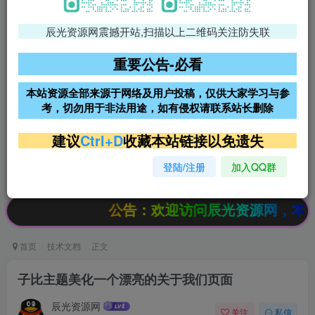
辰光资源网震撼开站,扫描以上二维码关注防失联
免费领支付宝红包
腾讯轻量4核4G3M服务器38元/
年
重要公告-必看
阿里云2核2G200M服务器68元/
雨云高防免备案服务器
本站资源全部来源于网络及用户投稿，仅供大家学习与参
年
考，切勿用于非法用途，如有侵权请联系站长删除
超低价文字广告位招租
超低价文字广告位招租
建议
Ctrl+D
收藏本站链接以免遗失
登陆/注册
加入QQ群
超低价文字广告位招租
超低价文字广告位招租
公告：欢迎访问辰光资源网，本站会员限时特
首页
技术文档
正文
子比主题美化一个漂亮的关于我们页面
辰光资源网
关注
私信