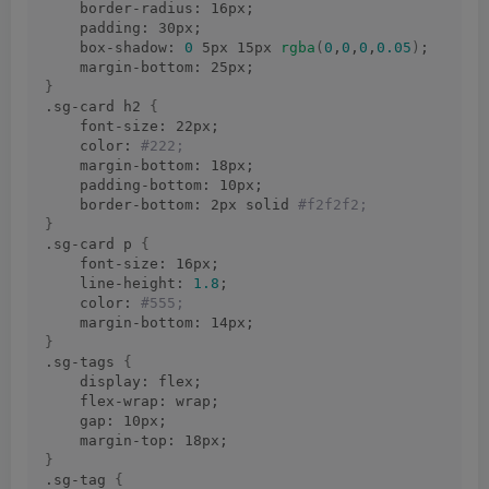
    border-radius: 16px;
    padding: 30px;
    box-shadow: 
0
 5px 15px 
rgba
(
0
,
0
,
0
,
0.05
)
;
    margin-bottom: 25px;
}
.sg-card h2 
{
    font-size: 22px;
    color:
 #222;
    margin-bottom: 18px;
    padding-bottom: 10px;
    border-bottom: 2px solid
 #f2f2f2;
}
.sg-card p 
{
    font-size: 16px;
    line-height: 
1.8
;
    color:
 #555;
    margin-bottom: 14px;
}
.sg-tags 
{
    display: flex;
    flex-wrap: wrap;
    gap: 10px;
    margin-top: 18px;
}
.sg-tag 
{