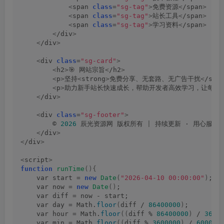
<
span 
class
=
"sg-tag"
>
免费资源
<
/span
>
<
span 
class
=
"sg-tag"
>
站长工具
<
/span
>
<
span 
class
=
"sg-tag"
>
学习资料
<
/span
>
<
/div
>
<
/div
>
<
div 
class
=
"sg-card"
>
<
h2
>
🎯 网站宗旨
<
/h2
>
<
p
>
坚持
<
strong
>
免费分享、无套路、无广告干扰
<
/str
<
p
>
助力新手站长快速成长，帮助开发者高效学习，让每一
<
/div
>
<
div 
class
=
"sg-footer"
>
        © 
2026
 辰光资源网 版权所有 
|
 持续更新 · 用心服务
<
/div
>
<
/div
>
<
script
>
function
runTime
(){
    var start = 
new
Date
(
"2026-04-10 00:00:00"
)
;
    var now = 
new
Date
()
;
    var diff = now - start;
    var day = Math.
floor
(
diff / 
86400000
)
;
    var hour = Math.
floor
((
diff % 
86400000
)
 / 
3600
    var min = Math.
floor
((
diff % 
3600000
)
 / 
60000
)