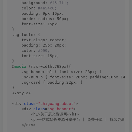
    background:
 #f5f7ff;
    color:
 #4e54c8;
    padding: 9px 16px;
    border-radius: 50px;
    font-size: 15px;
}
.sg-footer 
{
    text-align: center;
    padding: 25px 20px;
    color:
 #999;
    font-size: 15px;
}
@
media
(
max-width:768px
){
    .sg-banner h1 
{
 font-size: 28px; 
}
    .sg-num b 
{
 font-size: 20px; padding:10px 14px
    .sg-card 
{
 padding:22px; 
}
}
<
/style
>
<
div 
class
=
"shiguang-about"
>
<
div 
class
=
"sg-banner"
>
<
h1
>
关于辰光资源网
<
/h1
>
<
p
>
一站式站长资源分享平台 
|
 免费开源 
|
 持续更新
<
/p
<
/div
>