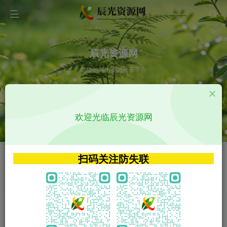
辰光资源网
优质的网络资源分享平台
请输入您想搜索的内容,如:app源码
欢迎光临辰光资源网
VIP特权介绍
APP源码
VIP特权介绍
APP源码
扫码关注防失联
VIP特权介绍
影视源码
火
GO
VIP特权介绍
影视源码
‹
›