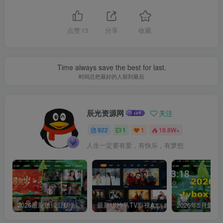
点赞
13
分享
收藏
Time always save the best for last.
时间总把最好的人留到最后
辰光资源网
关注
922
1
1
18.8W+
人生一定要有爱，有快乐，有梦想
2026最新版绿豆UI9双端影视APP源码
最新UI神马TV影视APP源码 乐檬影视苹果CMS后台 包含前后端源码