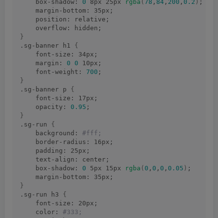
    box-shadow: 
0
 8px 25px 
rgba
(
78
,
84
,
200
,
0.2
)
;
    margin-bottom: 35px;
    position: relative;
    overflow: hidden;
}
.sg-banner h1 
{
    font-size: 34px;
    margin: 
0
0
 10px;
    font-weight: 
700
;
}
.sg-banner p 
{
    font-size: 17px;
    opacity: 
0.95
;
}
.sg-run 
{
    background:
 #fff;
    border-radius: 16px;
    padding: 25px;
    text-align: center;
    box-shadow: 
0
 5px 15px 
rgba
(
0
,
0
,
0
,
0.05
)
;
    margin-bottom: 35px;
}
.sg-run h3 
{
    font-size: 20px;
    color:
 #333;