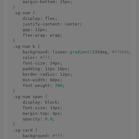
    margin-bottom: 15px;
}
.sg-num 
{
    display: flex;
    justify-content: center;
    gap: 12px;
    flex-wrap: wrap;
}
.sg-num b 
{
    background: linear-
gradient
(
135deg,
 #ff6b6b, #
    color:
 #fff;
    font-size: 24px;
    padding: 12px 18px;
    border-radius: 12px;
    min-width: 60px;
    font-weight: 
700
;
}
.sg-num span 
{
    display: block;
    font-size: 14px;
    margin-top: 4px;
    opacity: 
0.9
;
}
.sg-card 
{
    background:
 #fff;