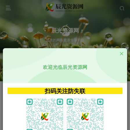
辰光资源网
优质的网络资源分享平台
请输入您想搜索的内容,如:app源码
欢迎光临辰光资源网
VIP特权介绍
APP源码
VIP特权介绍
APP源码
扫码关注防失联
VIP特权介绍
影视源码
火
GO
VIP特权介绍
影视源码
‹
›