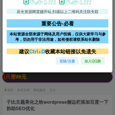
辰光资源网震撼开站,扫描以上二维码关注防失联
免费领支付宝红包
腾讯轻量4核4G3M服务器38元/
年
重要公告-必看
阿里云2核2G200M服务器68元/
雨云高防免备案服务器
本站资源全部来源于网络及用户投稿，仅供大家学习与参
年
考，切勿用于非法用途，如有侵权请联系站长删除
超低价文字广告位招租
超低价文字广告位招租
建议
Ctrl+D
收藏本站链接以免遗失
登陆/注册
加入QQ群
超低价文字广告位招租
超低价文字广告位招租
99元
首页
技术文档
网站建设
正文
子比主题美化之给wordpress侧边栏添加百度一下
协助SEO优化