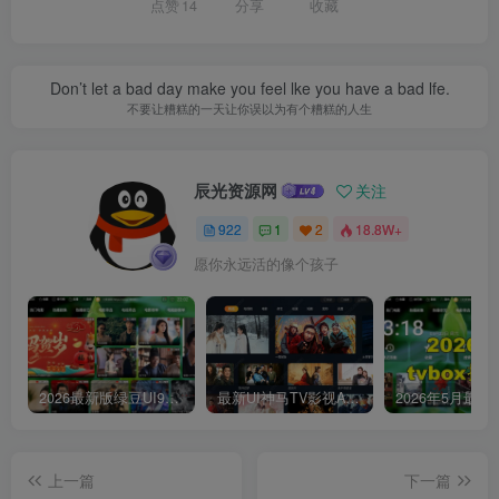
点赞
14
分享
收藏
Don’t let a bad day make you feel lke you have a bad lfe.
不要让糟糕的一天让你误以为有个糟糕的人生
辰光资源网
关注
922
1
2
18.8W+
愿你永远活的像个孩子
2026最新版绿豆UI9双端影视APP源码
最新UI神马TV影视APP源码 乐檬影视苹果CMS后台 包含前后端源码
上一篇
下一篇