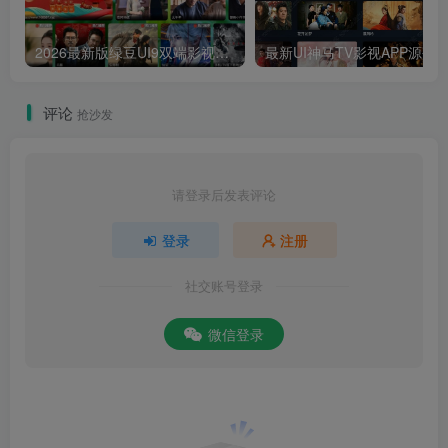
2026最新版绿豆UI9双端影视APP源码
最新UI神马TV影视APP源码 乐檬影视
评论
抢沙发
请登录后发表评论
登录
注册
社交账号登录
微信登录