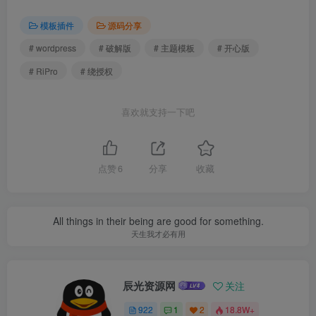
模板插件
源码分享
# wordpress
# 破解版
# 主题模板
# 开心版
# RiPro
# 绕授权
喜欢就支持一下吧
点赞
6
分享
收藏
All things in their being are good for something.
天生我才必有用
辰光资源网
关注
922
1
2
18.8W+