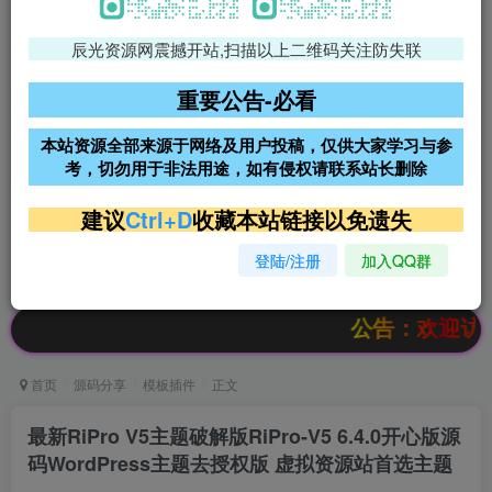
辰光资源网震撼开站,扫描以上二维码关注防失联
免费领支付宝红包
腾讯轻量4核4G3M服务器38元/
年
重要公告-必看
阿里云2核2G200M服务器68元/
雨云高防免备案服务器
本站资源全部来源于网络及用户投稿，仅供大家学习与参
年
考，切勿用于非法用途，如有侵权请联系站长删除
超低价文字广告位招租
超低价文字广告位招租
建议
Ctrl+D
收藏本站链接以免遗失
登陆/注册
加入QQ群
超低价文字广告位招租
超低价文字广告位招租
公告：欢迎访问辰光资源网，
首页
源码分享
模板插件
正文
最新RiPro V5主题破解版RiPro-V5 6.4.0开心版源
码WordPress主题去授权版 虚拟资源站首选主题