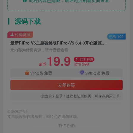
此处内容已隐藏，请评论后刷新页面查看.
源码下载
付费资源
已售 100
最新RiPro V5主题破解版RiPro-V5 6.4.0开心版源码WordPress主题去授权版 虚拟资源站首选主题
此内容为付费资源，请付费后查看
19.9
限时特惠
599
金币
金币
免费
免费
VIP会员
SVIP会员
立即购买
您当前未登录！建议登陆后购买，可保存购买订单
©
版权声明
文章版权归作者所有，未经允许请勿转载。
THE END