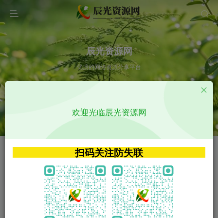
辰光资源网
优质的网络资源分享平台
请输入您想搜索的内容,如:app源码
欢迎光临辰光资源网
VIP特权介绍
APP源码
VIP特权介绍
APP源码
扫码关注防失联
VIP特权介绍
影视源码
火
GO
VIP特权介绍
影视源码
‹
›