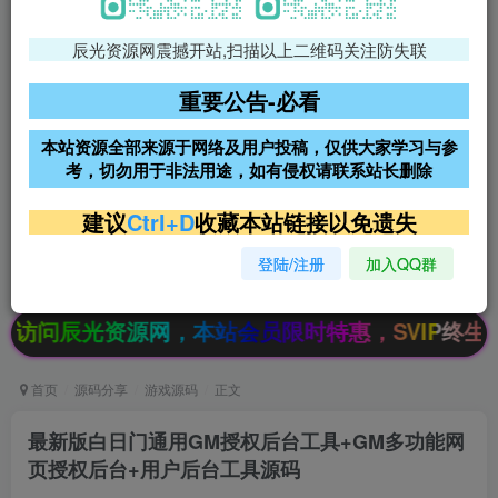
辰光资源网震撼开站,扫描以上二维码关注防失联
免费领支付宝红包
腾讯轻量4核4G3M服务器38元/
年
重要公告-必看
阿里云2核2G200M服务器68元/
雨云高防免备案服务器
本站资源全部来源于网络及用户投稿，仅供大家学习与参
年
考，切勿用于非法用途，如有侵权请联系站长删除
超低价文字广告位招租
超低价文字广告位招租
建议
Ctrl+D
收藏本站链接以免遗失
登陆/注册
加入QQ群
超低价文字广告位招租
超低价文字广告位招租
光资源网，本站会员限时特惠，SVIP终生会员只需
首页
源码分享
游戏源码
正文
最新版白日门通用GM授权后台工具+GM多功能网
页授权后台+用户后台工具源码