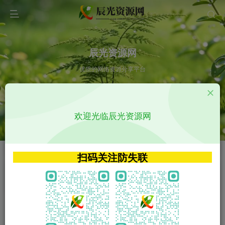
辰光资源网
优质的网络资源分享平台
请输入您想搜索的内容,如:app源码
欢迎光临辰光资源网
VIP特权介绍
APP源码
VIP特权介绍
APP源码
扫码关注防失联
VIP特权介绍
影视源码
火
GO
VIP特权介绍
影视源码
‹
›