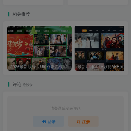
建站系统源码
WordPress主题去授权版 虚
拟资源站首选主题
相关推荐
2026最新版绿豆UI9双端影视APP源码
最新UI神马TV影视APP源码 乐檬影视
评论
抢沙发
请登录后发表评论
登录
注册