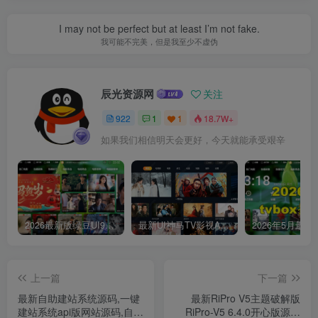
I may not be perfect but at least I’m not fake.
我可能不完美，但是我至少不虚伪
辰光资源网
关注
922
1
1
18.7W+
如果我们相信明天会更好，今天就能承受艰辛
2026最新版绿豆UI9双端影视APP源码
最新UI神马TV影视APP源码 乐檬影视苹果CMS后台 包含前后端源码
上一篇
下一篇
最新自助建站系统源码,一键
最新RiPro V5主题破解版
建站系统api版网站源码,自动
RiPro-V5 6.4.0开心版源码