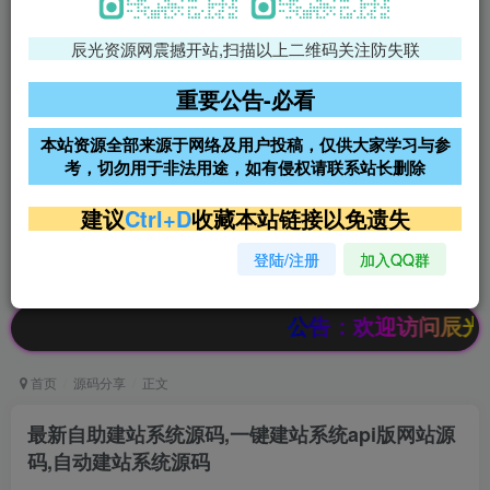
辰光资源网震撼开站,扫描以上二维码关注防失联
免费领支付宝红包
腾讯轻量4核4G3M服务器38元/
年
重要公告-必看
阿里云2核2G200M服务器68元/
雨云高防免备案服务器
本站资源全部来源于网络及用户投稿，仅供大家学习与参
年
考，切勿用于非法用途，如有侵权请联系站长删除
超低价文字广告位招租
超低价文字广告位招租
建议
Ctrl+D
收藏本站链接以免遗失
登陆/注册
加入QQ群
超低价文字广告位招租
超低价文字广告位招租
公告：欢迎访问辰光资源网，本站
首页
源码分享
正文
最新自助建站系统源码,一键建站系统api版网站源
码,自动建站系统源码