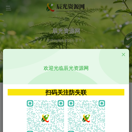
辰光资源网
优质的网络资源分享平台
请输入您想搜索的内容,如:app源码
欢迎光临辰光资源网
VIP特权介绍
APP源码
VIP特权介绍
APP源码
扫码关注防失联
VIP特权介绍
影视源码
火
GO
VIP特权介绍
影视源码
‹
›