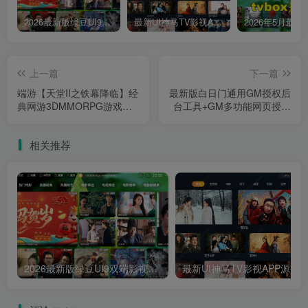
2026最新版绿豆UI9双端影视APP源码
最新UI神马TV影视APP源码 乐檬影视苹果CMS后台 包含前后端源码
上一篇
下一篇
端游【天堂II之铁幕降临】经
最新版白日门通用GM授权后
典网游3DMMORPG游戏源
台工具+GM多功能网页授权
码+Win服务端+客户端+网页
后台+用户后台工具源码
注册
相关推荐
2026最新版绿豆UI9双端影视APP源码
最新UI神马TV影视APP源码 乐檬影视