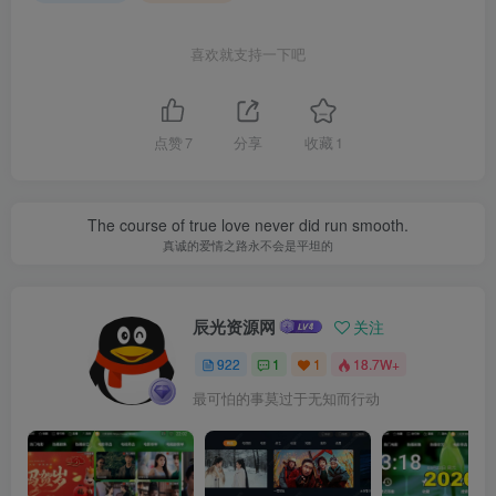
喜欢就支持一下吧
点赞
7
分享
收藏
1
The course of true love never did run smooth.
真诚的爱情之路永不会是平坦的
辰光资源网
关注
922
1
1
18.7W+
最可怕的事莫过于无知而行动