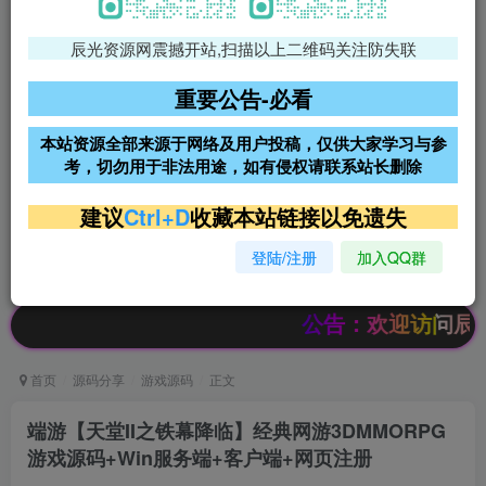
辰光资源网震撼开站,扫描以上二维码关注防失联
免费领支付宝红包
腾讯轻量4核4G3M服务器38元/
年
重要公告-必看
阿里云2核2G200M服务器68元/
雨云高防免备案服务器
本站资源全部来源于网络及用户投稿，仅供大家学习与参
年
考，切勿用于非法用途，如有侵权请联系站长删除
超低价文字广告位招租
超低价文字广告位招租
建议
Ctrl+D
收藏本站链接以免遗失
登陆/注册
加入QQ群
超低价文字广告位招租
超低价文字广告位招租
公告：欢迎访问辰光资源网，本站
首页
源码分享
游戏源码
正文
端游【天堂II之铁幕降临】经典网游3DMMORPG
游戏源码+Win服务端+客户端+网页注册