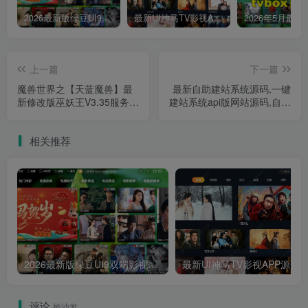
2026最新版绿豆UI9双端影视APP源码
最新UI神马TV影视APP源码 乐檬影视苹果CMS后台 包含前后端源码
上一篇
下一篇
魔兽世界之【天蓝魔兽】最
最新自助建站系统源码,一键
新修改版巫妖王V3.35服务端
建站系统api版网站源码,自动
+最智能的副本假人
建站系统源码
相关推荐
2026最新版绿豆UI9双端影视APP源码
最新UI神马TV影视APP源码 乐檬影视
评论
抢沙发