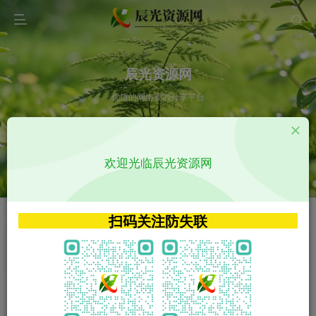
辰光资源网
优质的网络资源分享平台
请输入您想搜索的内容,如:app源码
欢迎光临辰光资源网
VIP特权介绍
APP源码
VIP特权介绍
APP源码
扫码关注防失联
VIP特权介绍
影视源码
火
GO
VIP特权介绍
影视源码
‹
›