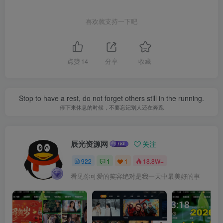
喜欢就支持一下吧
点赞
14
分享
收藏
Stop to have a rest, do not forget others still in the running.
停下来休息的时候，不要忘记别人还在奔跑
辰光资源网
关注
922
1
1
18.8W+
看见你可爱的笑容绝对是我一天中最美好的事