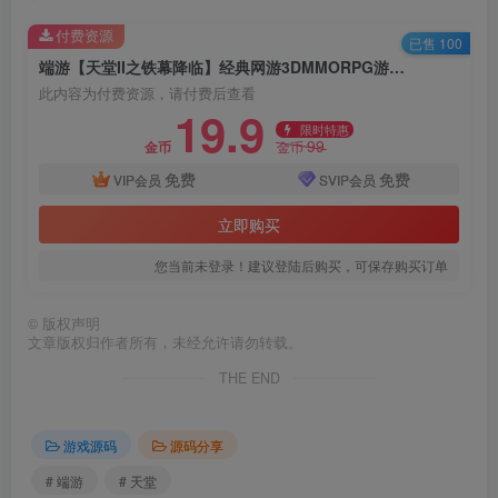
付费资源
已售 100
端游【天堂II之铁幕降临】经典网游3DMMORPG游戏源码+Win服务端+客户端+网页注册
此内容为付费资源，请付费后查看
19.9
限时特惠
99
金币
金币
免费
免费
VIP会员
SVIP会员
立即购买
您当前未登录！建议登陆后购买，可保存购买订单
©
版权声明
文章版权归作者所有，未经允许请勿转载。
THE END
游戏源码
源码分享
# 端游
# 天堂