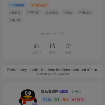
模板插件
源码分享
# 破解版
# 开心版
# 绕授权
# 7b2
# 7b2 pro
# 柒比贰
喜欢就支持一下吧
点赞
13
分享
收藏
Behind every beautiful life, there has been some kind of pain.
破茧成蝶的美好生活都有伤痛
辰光资源网
关注
922
1
2
18.8W+