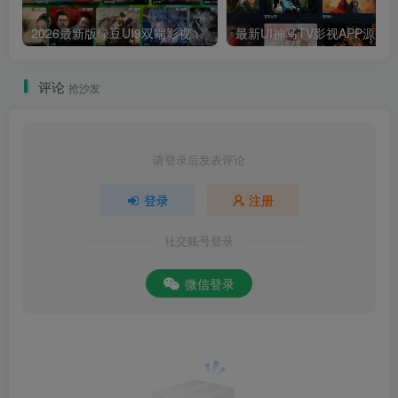
2026最新版绿豆UI9双端影视APP源码
最新UI神马TV影视APP源码 乐檬影视
评论
抢沙发
请登录后发表评论
登录
注册
社交账号登录
微信登录