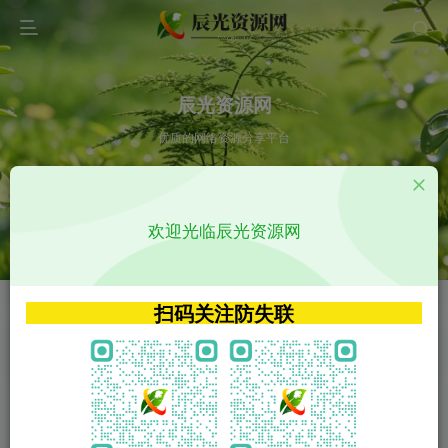
辰光资源网
优质的网络资源分享平台
请输入您想搜索的内容,如:app源码
欢迎光临辰光资源网
VIP特权介绍
APP源码
VIP特权介绍
APP源码
扫码关注防失联
VIP特权介绍
影视源码
火
GO
VIP特权介绍
影视源码
‹
›