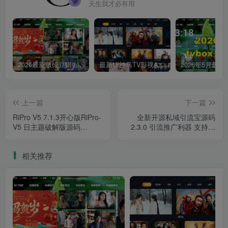
天生我才必有用
2026最新版绿豆UI9双端影视APP源码
最新UI神马TV影视APP源码 乐檬影视苹果CMS后台 包含前后端源码
上一篇
下一篇
RiPro V5 7.1.3开心版RiPro-
全新开源私域引流宝源码
V5 日主题破解版源码
2.3.0 引流推广利器 支持群
WordPress主题去授权版 虚
活码/客服码/短网址/渠道码/
拟资源站首选主题
淘宝客/分享卡片/外部跳微信
相关推荐