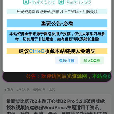
辰光资源网震撼开站,扫描以上二维码关注防失联
免费领支付宝红包
腾讯轻量4核4G3M服务器38元/
年
重要公告-必看
阿里云2核2G200M服务器68元/
雨云高防免备案服务器
本站资源全部来源于网络及用户投稿，仅供大家学习与参
年
考，切勿用于非法用途，如有侵权请联系站长删除
超低价文字广告位招租
超低价文字广告位招租
建议
Ctrl+D
收藏本站链接以免遗失
登陆/注册
加入QQ群
超低价文字广告位招租
超低价文字广告位招租
公告：欢迎访问辰光资源网，本站会员限时特惠，SV
首页
源码分享
模板插件
正文
最新柒比贰7b2主题开心版B2 Pro 5.2.0破解版绕
授权视频搭建教程WordPress主题适用于资讯、
资源、社交、商城、圈子、导航等多功能商用主题