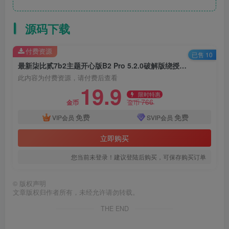
源码下载
付费资源
已售 10
最新柒比贰7b2主题开心版B2 Pro 5.2.0破解版绕授权视频搭建教程WordPress主题适用于资讯、资源、社交、商城、圈子、导航等多功能商用主题
此内容为付费资源，请付费后查看
19.9
限时特惠
766
金币
金币
免费
免费
VIP会员
SVIP会员
立即购买
您当前未登录！建议登陆后购买，可保存购买订单
©
版权声明
文章版权归作者所有，未经允许请勿转载。
THE END