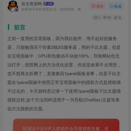
辰光资源网
关注
私信
如果你不好好享受生活，你的悲伤、难过、害怕、羞愧和内疚会代替你享受
1
51
8
前言
之前一直用的宝塔面板，因为我比较穷，用不起好的服务
器，只能勉强买个轻量2核2G服务器，用的子比主题，但是
在宝塔面板中，CPU和负载动不动就100%，导致网站也无
法打开，按照网上的方法优化设置，但还是效果不太理想，
也不想再去折腾了，直接换回1panel面板省事，但是子比主
题在1panel面板中按照正常宝塔面板中的授权方式是授权绕
不过去的，今天就特意记录一下使用1panel面板子比主题绕
授权过程,这个方法同样适用于一为导航(OneNav)主题等类
似方法授权的主题。
经测试子比VIP入群插件会导致授权失败，在