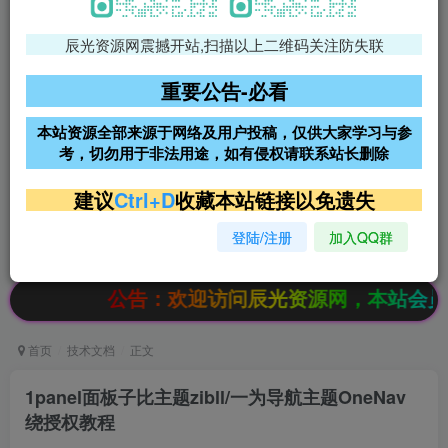
辰光资源网震撼开站,扫描以上二维码关注防失联
免费领支付宝红包
腾讯轻量4核4G3M服务器38元/
年
重要公告-必看
阿里云2核2G200M服务器68元/
雨云高防免备案服务器
本站资源全部来源于网络及用户投稿，仅供大家学习与参
年
考，切勿用于非法用途，如有侵权请联系站长删除
超低价文字广告位招租
超低价文字广告位招租
建议
Ctrl+D
收藏本站链接以免遗失
登陆/注册
加入QQ群
超低价文字广告位招租
超低价文字广告位招租
公告：欢迎访问辰光资源网，本站会员限时特惠
首页
技术文档
正文
1panel面板子比主题zibll/一为导航主题OneNav
绕授权教程