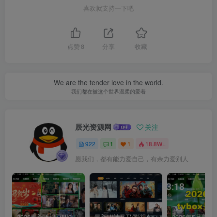
喜欢就支持一下吧
点赞
8
分享
收藏
We are the tender love in the world.
我们都在被这个世界温柔的爱着
辰光资源网
关注
922
1
1
18.8W+
愿我们，都有能力爱自己，有余力爱别人
2026最新版绿豆UI9双端影视APP源码
最新UI神马TV影视APP源码 乐檬影视苹果CMS后台 包含前后端源码