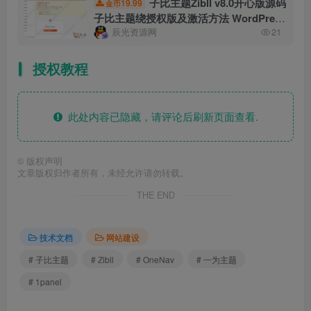
子比主题Zibll v8.0开心版源码
19.99
金币
子比主题绕授权版及激活方法 WordPress
辰光资源网
21
主题模板
授权教程
此处内容已隐藏，请评论后刷新页面查看.
©
版权声明
文章版权归作者所有，未经允许请勿转载。
THE END
技术文档
网站建设
# 子比主题
# Zibll
# OneNav
# 一为主题
# 1panel