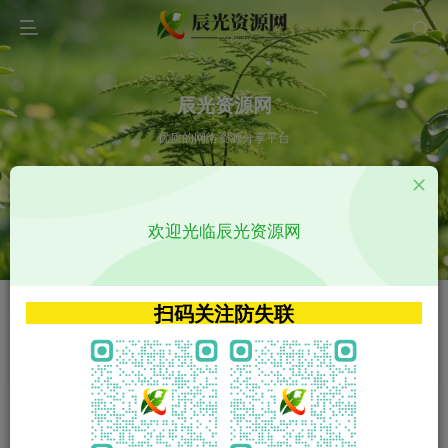
辰光资源网
优质的网络资源分享平台
请输入您想搜索的内容,如:app源码
欢迎光临辰光资源网
VIP特权介绍
APP源码
VIP特权介绍
APP源码
扫码关注防失联
VIP特权介绍
影视源码
火
GO
VIP特权介绍
影视源码
‹
›