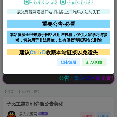
辰光资源网震撼开站,扫描以上二维码关注防失联
免费领支付宝红包
腾讯轻量4核4G3M服务器38元/
年
重要公告-必看
阿里云2核2G200M服务器68元/
雨云高防免备案服务器
本站资源全部来源于网络及用户投稿，仅供大家学习与参
年
考，切勿用于非法用途，如有侵权请联系站长删除
超低价文字广告位招租
超低价文字广告位招租
建议
Ctrl+D
收藏本站链接以免遗失
登陆/注册
加入QQ群
超低价文字广告位招租
超低价文字广告位招租
公告：欢迎访问辰光资源网，本站
首页
技术文档
正文
子比主题Zibll弹窗公告美化
辰光资源网
关注
私信