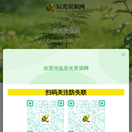
辰光资源网
优质的网络资源分享平台
请输入您想搜索的内容,如:app源码
欢迎光临辰光资源网
VIP特权介绍
APP源码
VIP特权介绍
APP源码
扫码关注防失联
VIP特权介绍
影视源码
火
GO
VIP特权介绍
影视源码
‹
›