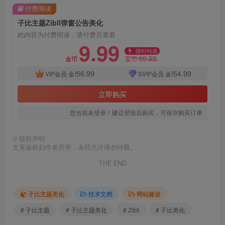
付费阅读
子比主题Zibll弹窗公告美化
此内容为付费阅读，请付费后查看
9.99
限时特惠
69.99
金币
金币
6.99
4.99
VIP会员
金币
SVIP会员
金币
立即购买
您当前未登录！建议登陆后购买，可保存购买订单
©
版权声明
文章版权归作者所有，未经允许请勿转载。
THE END
子比主题美化
技术文档
网站建设
# 子比主题
# 子比主题美化
# Zibll
# 子比美化