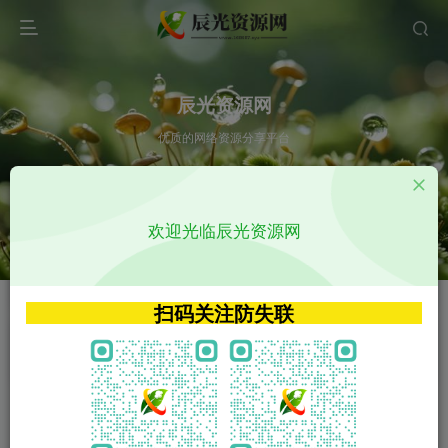
辰光资源网
优质的网络资源分享平台
请输入您想搜索的内容,如:app源码
欢迎光临辰光资源网
VIP特权介绍
APP源码
VIP特权介绍
APP源码
扫码关注防失联
VIP特权介绍
影视源码
火
GO
VIP特权介绍
影视源码
‹
›