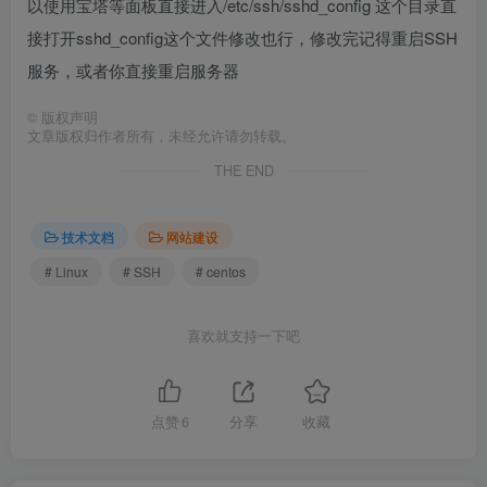
以使用宝塔等面板直接进入/etc/ssh/sshd_config 这个目录直
接打开sshd_config这个文件修改也行，修改完记得重启SSH
服务，或者你直接重启服务器
©
版权声明
文章版权归作者所有，未经允许请勿转载。
THE END
技术文档
网站建设
# Linux
# SSH
# centos
喜欢就支持一下吧
点赞
6
分享
收藏