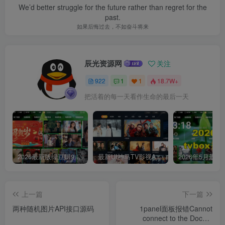
We’d better struggle for the future rather than regret for the
past.
如果后悔过去，不如奋斗将来
辰光资源网
关注
922
1
1
18.7W+
把活着的每一天看作生命的最后一天
2026最新版绿豆UI9双端影视APP源码
最新UI神马TV影视APP源码 乐檬影视苹果CMS后台 包含前后端源码
上一篇
下一篇
两种随机图片API接口源码
1panel面板报错Cannot
connect to the Docker