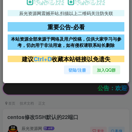
辰光资源网震撼开站,扫描以上二维码关注防失联
免费领支付宝红包
腾讯轻量4核4G3M服务器38元/
年
重要公告-必看
阿里云2核2G200M服务器68元/
雨云高防免备案服务器
本站资源全部来源于网络及用户投稿，仅供大家学习与参
年
考，切勿用于非法用途，如有侵权请联系站长删除
超低价文字广告位招租
超低价文字广告位招租
建议
Ctrl+D
收藏本站链接以免遗失
登陆/注册
加入QQ群
超低价文字广告位招租
超低价文字广告位招租
公告：欢迎访问辰光
首页
技术文档
正文
centos修改SSH默认的22端口
辰光资源网
关注
私信