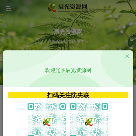
辰光资源网
优质的网络资源分享平台
请输入您想搜索的内容,如:app源码
欢迎光临辰光资源网
VIP特权介绍
APP源码
VIP特权介绍
APP源码
扫码关注防失联
VIP特权介绍
影视源码
火
GO
VIP特权介绍
影视源码
‹
›