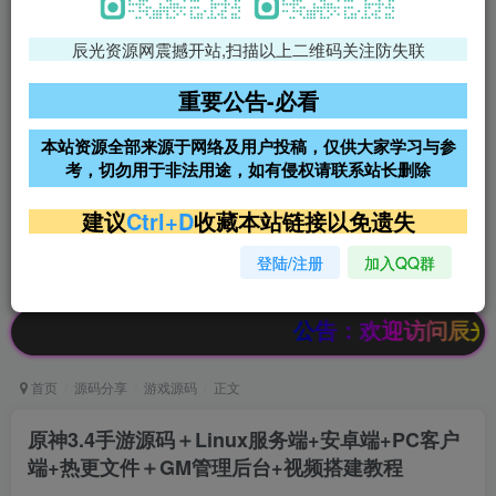
辰光资源网震撼开站,扫描以上二维码关注防失联
免费领支付宝红包
腾讯轻量4核4G3M服务器38元/
年
重要公告-必看
阿里云2核2G200M服务器68元/
雨云高防免备案服务器
本站资源全部来源于网络及用户投稿，仅供大家学习与参
年
考，切勿用于非法用途，如有侵权请联系站长删除
超低价文字广告位招租
超低价文字广告位招租
建议
Ctrl+D
收藏本站链接以免遗失
登陆/注册
加入QQ群
超低价文字广告位招租
超低价文字广告位招租
公告：欢迎访问辰光资源网，本
首页
源码分享
游戏源码
正文
原神3.4手游源码＋Linux服务端+安卓端+PC客户
端+热更文件＋GM管理后台+视频搭建教程