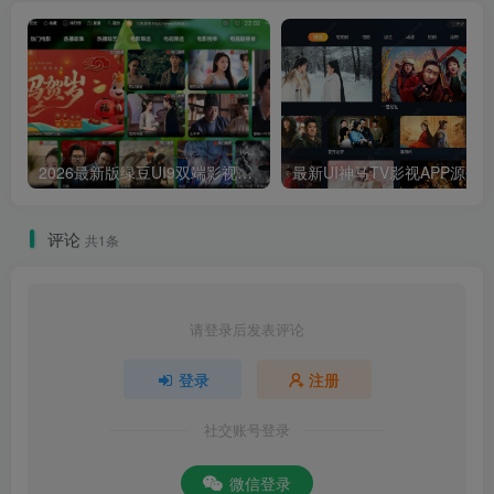
2026最新版绿豆UI9双端影视APP源码
最新UI神马TV影视APP源码 乐檬影视
评论
共1条
请登录后发表评论
登录
注册
社交账号登录
微信登录