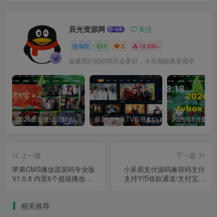
辰光资源网
关注
922
1
2
18.8W+
如果我们相信明天会更好，今天就能承受艰辛
2026最新版绿豆UI9双端影视APP源码
最新UI神马TV影视APP源码 乐檬影视苹果CMS后台 包含前后端源码
上一篇
下一篇
苹果CMS播放器源码专业版
小呆易支付源码兼容码支付
V1.0.8 内置6个超级播放器
支持Y币收款通道/支付宝免
功能强大免授权去加密版
挂 附视频搭建教程
相关推荐