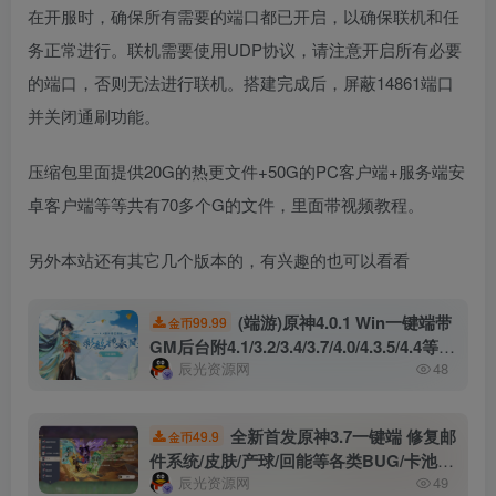
在开服时，确保所有需要的端口都已开启，以确保联机和任
务正常进行。联机需要使用UDP协议，请注意开启所有必要
的端口，否则无法进行联机。搭建完成后，屏蔽14861端口
并关闭通刷功能。
压缩包里面提供20G的热更文件+50G的PC客户端+服务端安
卓客户端等等共有70多个G的文件，里面带视频教程。
另外本站还有其它几个版本的，有兴趣的也可以看看
(端游)原神4.0.1 Win一键端带
99.99
金币
GM后台附4.1/3.2/3.4/3.7/4.0/4.3.5/4.4等一
辰光资源网
48
键端及虚拟机多个版本
全新首发原神3.7一键端 修复邮
49.9
金币
件系统/皮肤/产球/回能等各类BUG/卡池可
辰光资源网
49
随意改 内附GM工具及视频架设教程 PC