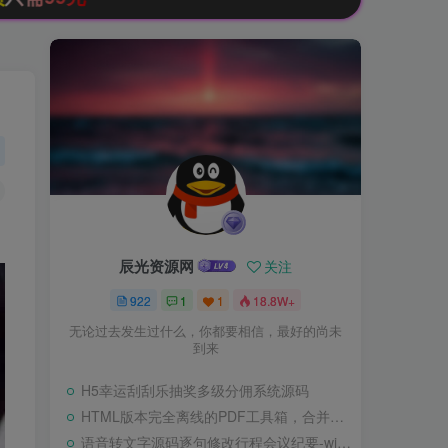
辰光资源网
关注
922
1
1
18.8W+
无论过去发生过什么，你都要相信，最好的尚未
到来
H5幸运刮刮乐抽奖多级分佣系统源码
HTML版本完全离线的PDF工具箱，合并、拆分、旋转、删除、PDF转图片、图片转PDF
语音转文字源码逐句修改行程会议纪要-wisper版本