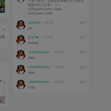
只要下载去广告版提取镜像文件,并将其
替换到以下位置： ├—
LDPlayer9\system.vmdk,
2026年5月最新可用tvbox影视仓接口大全
绿豆超级盒子itvboxfast影视APP双端源码 TV+手机双端 支持值波/后台管理仓库/会员系统/卡密系统/批量生成账号 自动换源 集成免签约支付系统
最新tvbox绿豆盒子UI8影视APP源码新增后台添加直播及加密功能 TV端影视APP反编译源码支持会员系统/代理系统/直播/自带免签收款/批量生成卡密
vms\system.vmdk
yangruiqi
8天前
0
jzjz
篇
分享
A16788
13天前
0
666666
1330850449am
16天前
0
5868
1330850449am
17天前
0
6868
1330850449am
19天前
0
5758
【服务器优惠活动】2026开年惊爆价腾讯云4核4G3M轻量服务器限时38元/年
2025年4月最新收集几百个移动IPTV直播源分享