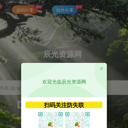
术
源码
软件
源码分享
软件分享
辰光资源网
优质的网络资源分享平台
欢迎光临辰光资源网
容,如:app源码
扫码关注防失联
影视
tvbox
神马
getapp
原神
Uniapp