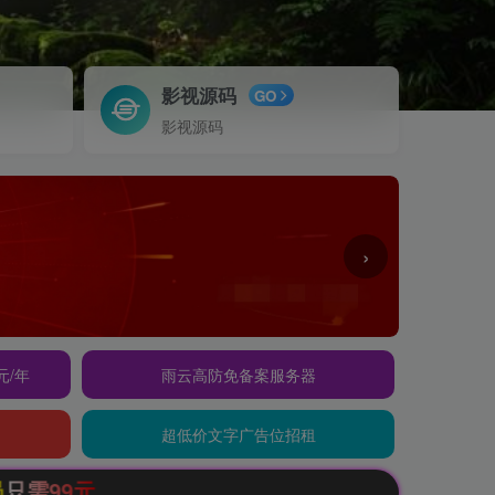
影视源码
GO
影视源码
›
元/年
雨云高防免备案服务器
超低价文字广告位招租