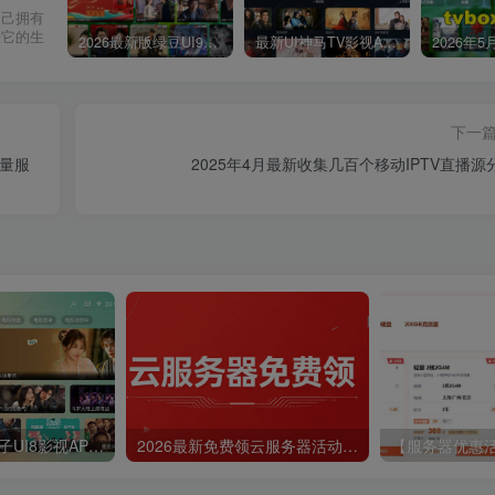
自己拥有
任它的生
2026最新版绿豆UI9双端影视APP源码
最新UI神马TV影视APP源码 乐檬影视苹果CMS后台 包含前后端源码
下一
轻量服
2025年4月最新收集几百个移动IPTV直播源
最新tvbox绿豆盒子UI8影视APP源码新增后台添加直播及加密功能 TV端影视APP反编译源码支持会员系统/代理系统/直播/自带免签收款/批量生成卡密
2026最新免费领云服务器活动，还能流量变现