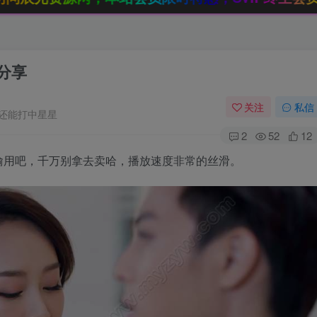
分享
关注
私信
还能打中星星
2
52
12
偷用吧，千万别拿去卖哈，播放速度非常的丝滑。