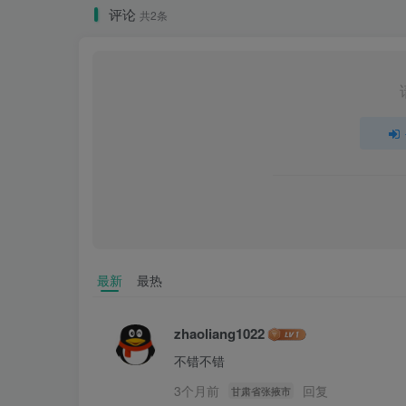
评论
共2条
最新
最热
zhaoliang1022
不错不错
3个月前
回复
甘肃省张掖市