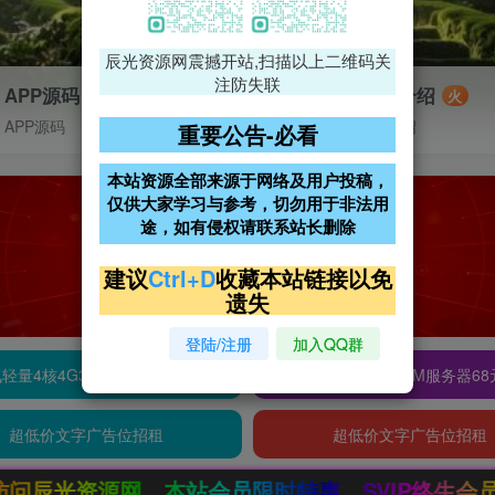
辰光资源网震撼开站,扫描以上二维码关
注防失联
APP源码
VIP特权介绍
火
APP源码
VIP特权介绍
重要公告-必看
本站资源全部来源于网络及用户投稿，
仅供大家学习与参考，切勿用于非法用
途，如有侵权请联系站长删除
建议
Ctrl+D
收藏本站链接以免
遗失
登陆/注册
加入QQ群
轻量4核4G3M服务器38元/年
阿里云2核2G200M服务器68
超低价文字广告位招租
超低价文字广告位招租
员限时特惠，SVIP终生会员只需99元