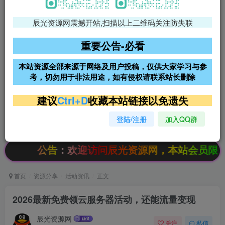
辰光资源网震撼开站,扫描以上二维码关注防失联
免费领支付宝红包
腾讯轻量4核4G3M服务器38元/
年
重要公告-必看
阿里云2核2G200M服务器68元/
雨云高防免备案服务器
本站资源全部来源于网络及用户投稿，仅供大家学习与参
年
考，切勿用于非法用途，如有侵权请联系站长删除
超低价文字广告位招租
超低价文字广告位招租
建议
Ctrl+D
收藏本站链接以免遗失
登陆/注册
加入QQ群
超低价文字广告位招租
超低价文字广告位招租
公告：欢迎访问辰光资源网，本站会员限时特惠，S
首页
资源分享
活动资讯
正文
2026最新免费领云服务器活动，还能流量变现
辰光资源网
关注
私信