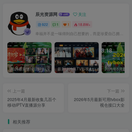
辰光资源网
关注
922
1
1
18.8W+
幸福并不是一味得到自己想要的，而是珍爱自己拥有的
2026最新版绿豆UI9双端影视APP源码
最新UI神马TV影视APP源码 乐檬影视苹果CMS后台 包含前后端源码
上一篇
下一篇
2025年4月最新收集几百个
2026年5月最新可用tvbox影
移动IPTV直播源分享
视仓接口大全
相关推荐