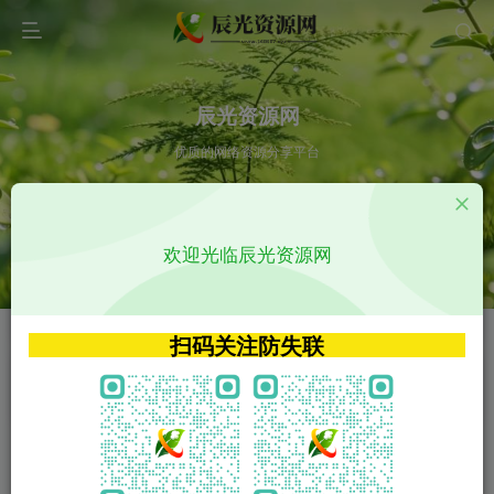
辰光资源网
优质的网络资源分享平台
请输入您想搜索的内容,如:app源码
欢迎光临辰光资源网
VIP特权介绍
APP源码
VIP特权介绍
APP源码
扫码关注防失联
VIP特权介绍
影视源码
火
GO
VIP特权介绍
影视源码
‹
›