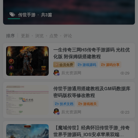
传世手游
共3篇
排序
更新
浏览
点赞
评论
一生传奇三网H5传奇手游源码 光柱优
化版 附保姆级搭建教程
会员免费
游戏源码
源码分享
辰光资源网
29
传世手游通用搭建教程及GM码数据库
密码版权等修改教程
技术文档
游戏相关
辰光资源网
23
【魔域传世】经典怀旧传世手游_传奇
世界手游源码_IOS安卓苹果双端