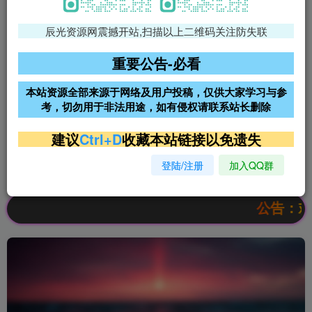
辰光资源网震撼开站,扫描以上二维码关注防失联
免费领支付宝红包
腾讯轻量4核4G3M服务器38元/
年
重要公告-必看
阿里云2核2G200M服务器68元/
雨云高防免备案服务器
本站资源全部来源于网络及用户投稿，仅供大家学习与参
年
考，切勿用于非法用途，如有侵权请联系站长删除
超低价文字广告位招租
超低价文字广告位招租
建议
Ctrl+D
收藏本站链接以免遗失
登陆/注册
加入QQ群
超低价文字广告位招租
超低价文字广告位招租
公告：欢迎访