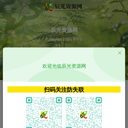
辰光资源网
优质的网络资源分享平台
请输入您想搜索的内容,如:app源码
欢迎光临辰光资源网
VIP特权介绍
APP源码
VIP特权介绍
APP源码
扫码关注防失联
VIP特权介绍
影视源码
火
GO
VIP特权介绍
影视源码
‹
›