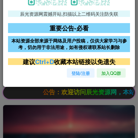
辰光资源网震撼开站,扫描以上二维码关注防失联
免费领支付宝红包
腾讯轻量4核4G3M服务器38元/
年
重要公告-必看
阿里云2核2G200M服务器68元/
雨云高防免备案服务器
本站资源全部来源于网络及用户投稿，仅供大家学习与参
年
考，切勿用于非法用途，如有侵权请联系站长删除
超低价文字广告位招租
超低价文字广告位招租
建议
Ctrl+D
收藏本站链接以免遗失
登陆/注册
加入QQ群
超低价文字广告位招租
超低价文字广告位招租
公告：欢迎访问辰光资源网，本站会员限