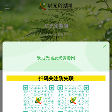
辰光资源网
优质的网络资源分享平台
请输入您想搜索的内容,如:app源码
欢迎光临辰光资源网
VIP特权介绍
APP源码
VIP特权介绍
APP源码
扫码关注防失联
VIP特权介绍
影视源码
火
GO
VIP特权介绍
影视源码
‹
›