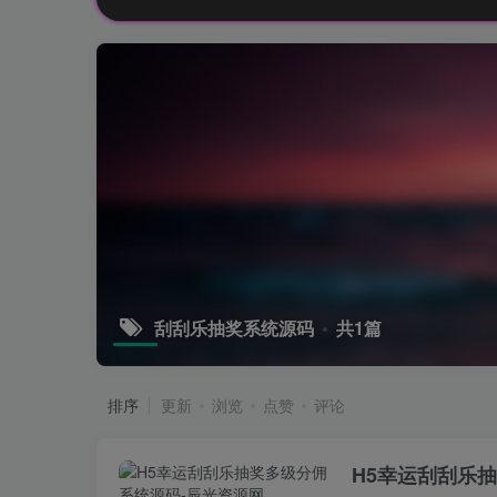
刮刮乐抽奖系统源码
共1篇
排序
更新
浏览
点赞
评论
H5幸运刮刮乐