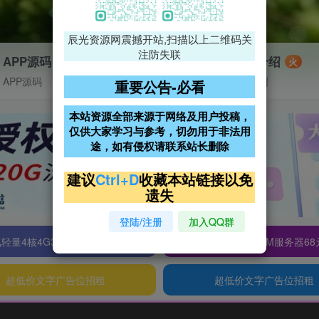
辰光资源网震撼开站,扫描以上二维码关
注防失联
APP源码
VIP特权介绍
火
APP源码
VIP特权介绍
重要公告-必看
本站资源全部来源于网络及用户投稿，
仅供大家学习与参考，切勿用于非法用
途，如有侵权请联系站长删除
建议
Ctrl+D
收藏本站链接以免
遗失
登陆/注册
加入QQ群
轻量4核4G3M服务器38元/年
阿里云2核2G200M服务器68
超低价文字广告位招租
超低价文字广告位招租