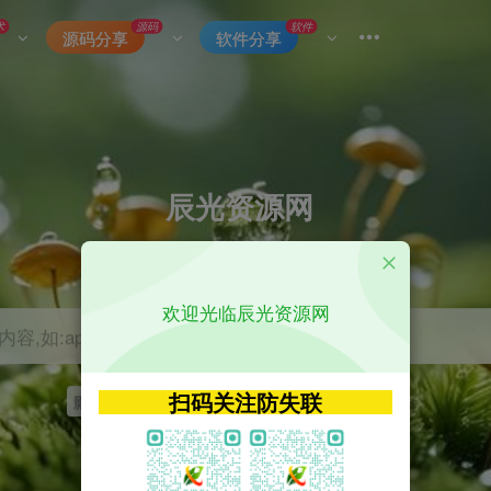
术
源码
软件
源码分享
软件分享
辰光资源网
优质的网络资源分享平台
欢迎光临辰光资源网
容,如:app源码
扫码关注防失联
影视
tvbox
神马
getapp
原神
Uniapp