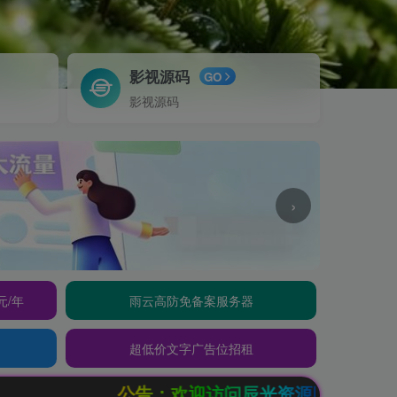
影视源码
GO
影视源码
›
元/年
雨云高防免备案服务器
超低价文字广告位招租
公告：欢迎访问辰光资源网，本站会员限时特惠，