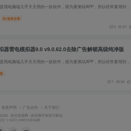
软件简介 雷电模拟器是我电脑
软件分享
0
27
器雷电模拟器9.0 v9.0.62.0去除广告解锁高级纯净版
软件简介 雷电模拟器是我电
享
1
34
免责声明
广告合作
关于我们
 2026 ·
辰光资源网
· 由
浩瀚宇宙
强力驱动.
: 118天1小时10分55秒