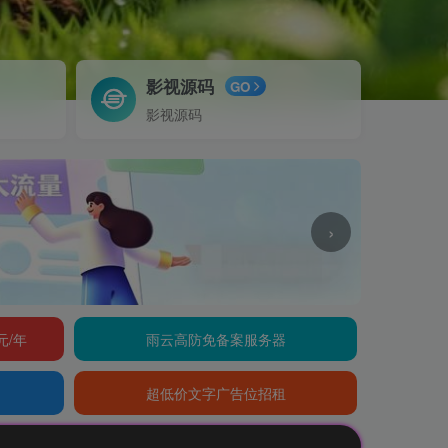
影视源码
GO
影视源码
›
元/年
雨云高防免备案服务器
超低价文字广告位招租