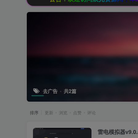
去广告
共2篇
排序
更新
浏览
点赞
评论
雷电模拟器v9.0