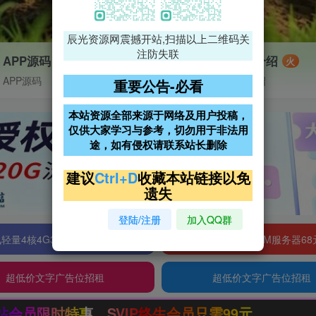
辰光资源网震撼开站,扫描以上二维码关
注防失联
APP源码
VIP特权介绍
火
APP源码
VIP特权介绍
重要公告-必看
本站资源全部来源于网络及用户投稿，
仅供大家学习与参考，切勿用于非法用
途，如有侵权请联系站长删除
建议
Ctrl+D
收藏本站链接以免
遗失
登陆/注册
加入QQ群
轻量4核4G3M服务器38元/年
阿里云2核2G200M服务器68
超低价文字广告位招租
超低价文字广告位招租
SVIP终生会员只需99元