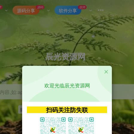
术
源码
软件
源码分享
软件分享
辰光资源网
优质的网络资源分享平台
欢迎光临辰光资源网
容,如:app源码
扫码关注防失联
影视
tvbox
神马
getapp
原神
Uniapp