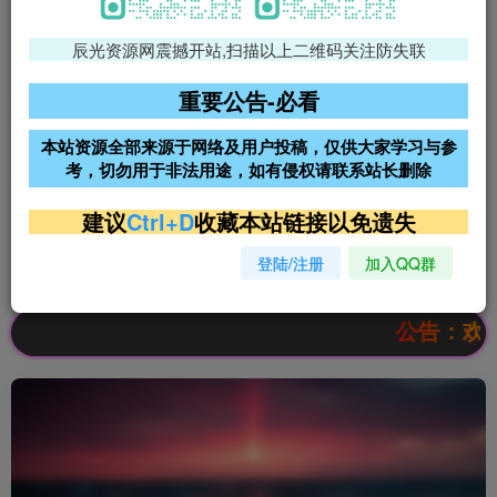
辰光资源网震撼开站,扫描以上二维码关注防失联
免费领支付宝红包
腾讯轻量4核4G3M服务器38元/
年
重要公告-必看
阿里云2核2G200M服务器68元/
雨云高防免备案服务器
本站资源全部来源于网络及用户投稿，仅供大家学习与参
年
考，切勿用于非法用途，如有侵权请联系站长删除
超低价文字广告位招租
超低价文字广告位招租
建议
Ctrl+D
收藏本站链接以免遗失
登陆/注册
加入QQ群
超低价文字广告位招租
超低价文字广告位招租
公告：欢迎访