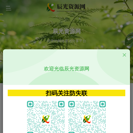
辰光资源网
优质的网络资源分享平台
请输入您想搜索的内容,如:app源码
欢迎光临辰光资源网
VIP特权介绍
APP源码
VIP特权介绍
APP源码
扫码关注防失联
VIP特权介绍
影视源码
火
GO
VIP特权介绍
影视源码
‹
›