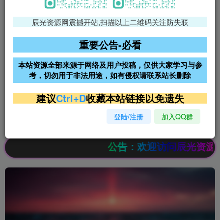
辰光资源网震撼开站,扫描以上二维码关注防失联
免费领支付宝红包
腾讯轻量4核4G3M服务器38元/
年
重要公告-必看
阿里云2核2G200M服务器68元/
雨云高防免备案服务器
本站资源全部来源于网络及用户投稿，仅供大家学习与参
年
考，切勿用于非法用途，如有侵权请联系站长删除
超低价文字广告位招租
超低价文字广告位招租
建议
Ctrl+D
收藏本站链接以免遗失
登陆/注册
加入QQ群
超低价文字广告位招租
超低价文字广告位招租
公告：欢迎访问辰光资源网，本