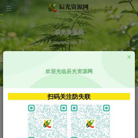
辰光资源网
优质的网络资源分享平台
请输入您想搜索的内容,如:app源码
欢迎光临辰光资源网
VIP特权介绍
APP源码
VIP特权介绍
APP源码
扫码关注防失联
VIP特权介绍
影视源码
火
GO
VIP特权介绍
影视源码
‹
›