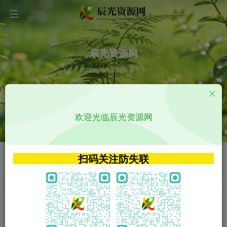
辰光资源网
优质的网络资源分享平台
请输入您想搜索的内容,如:app源码
欢迎光临辰光资源网
VIP特权介绍
APP源码
VIP特权介绍
APP源码
扫码关注防失联
VIP特权介绍
影视源码
火
GO
VIP特权介绍
影视源码
‹
›