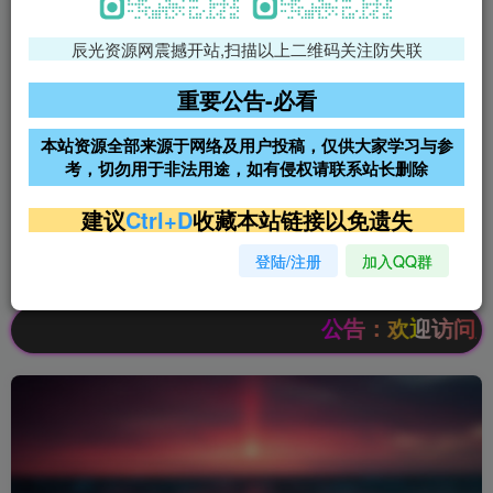
辰光资源网震撼开站,扫描以上二维码关注防失联
免费领支付宝红包
腾讯轻量4核4G3M服务器38元/
年
重要公告-必看
阿里云2核2G200M服务器68元/
雨云高防免备案服务器
本站资源全部来源于网络及用户投稿，仅供大家学习与参
年
考，切勿用于非法用途，如有侵权请联系站长删除
超低价文字广告位招租
超低价文字广告位招租
建议
Ctrl+D
收藏本站链接以免遗失
登陆/注册
加入QQ群
超低价文字广告位招租
超低价文字广告位招租
公告：欢迎访问辰光资