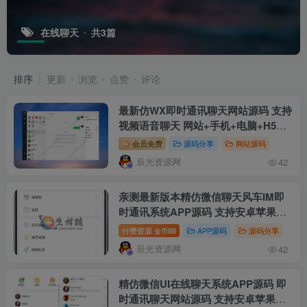
在线聊天
共3篇
排序
更新
浏览
点赞
评论
最新仿WX即时通讯聊天网站源码 支持
视频语音聊天 网站+手机+电脑+H5可
打包APP
会员免费
源码分享
网站源码
辰光资源网
42
亲测最新版本精仿微信聊天风车IM即
时通讯系统APP源码 支持安卓苹果H5
三端 简直第二个微信QQ 附安卓及苹
付费资源
88
APP源码
源码分享
金币
果搭建教程
辰光资源网
42
精仿微信UI在线聊天系统APP源码 即
时通讯聊天网站源码 支持安卓苹果电