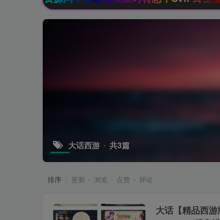
大话西游
共3篇
排序
更新
浏览
点赞
评论
大话【精品西游版