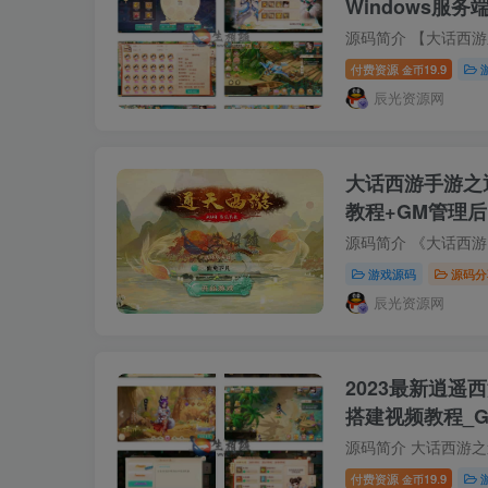
Windows服
安卓双端
付费资源
19.9
金币
辰光资源网
大话西游手游之
教程+GM管理
游戏源码
源码分
辰光资源网
2023最新逍遥
搭建视频教程_G
付费资源
19.9
金币