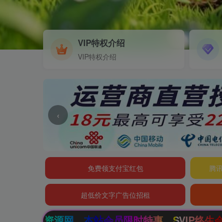
VIP特权介绍
VIP特权介绍
‹
免费领支付宝红包
腾讯
超低价文字广告位招租
，本站会员限时特惠，SVIP终生会员只需99元