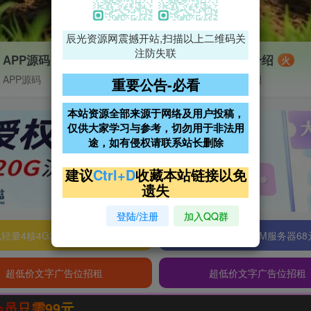
辰光资源网震撼开站,扫描以上二维码关
注防失联
APP源码
VIP特权介绍
火
APP源码
VIP特权介绍
重要公告-必看
本站资源全部来源于网络及用户投稿，
仅供大家学习与参考，切勿用于非法用
途，如有侵权请联系站长删除
建议
Ctrl+D
收藏本站链接以免
遗失
登陆/注册
加入QQ群
轻量4核4G3M服务器38元/年
阿里云2核2G200M服务器68
超低价文字广告位招租
超低价文字广告位招租