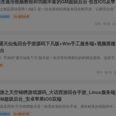
务端含通用视频教程和功能丰富的GM超级后台 包含IOS及苹
源码简介 【大话西游之精品西游星阵1.6版】是一款全新的经典版本回合制手游，它横空出世，为玩家带来了前所未有的游戏体验。这款游
游戏源码
源码分享
0
33
通天仙兔回合手游源码下凡版+Win手工服务端+视频搭建
后台
源码简介 《大话西游》手游的“通天仙兔下凡”版本是一款非常经典耐玩的
享
0
31
西游之天空锦绣游戏源码_大话西游回合手游_Linux服务端
M超级后台_安卓苹果IOS双端
源码简介 大话西游之逍遥西游/天空锦绣版本是一款受欢迎的回合手游，拥有精美的画面和丰富的玩法。可在Linux服务端上运行。这款游戏继承了经典大话西游系
游戏源码
源码分享