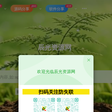
术
源码
软件
源码分享
软件分享
辰光资源网
优质的网络资源分享平台
欢迎光临辰光资源网
容,如:app源码
扫码关注防失联
影视
tvbox
神马
getapp
原神
Uniapp