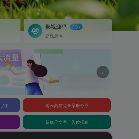
影视源码
GO
影视源码
›
元/年
雨云高防免备案服务器
超低价文字广告位招租