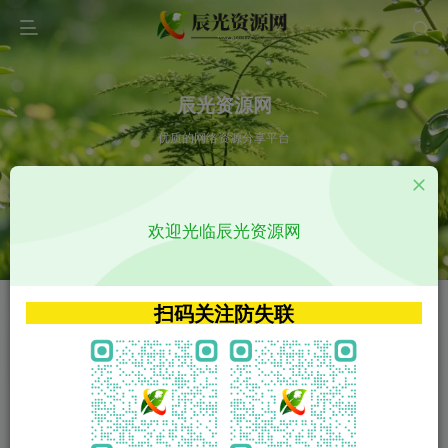
辰光资源网
优质的网络资源分享平台
请输入您想搜索的内容,如:app源码
欢迎光临辰光资源网
VIP特权介绍
APP源码
VIP特权介绍
APP源码
扫码关注防失联
VIP特权介绍
影视源码
火
GO
VIP特权介绍
影视源码
‹
›