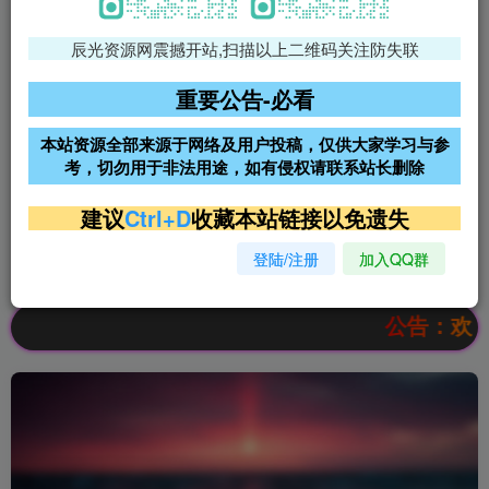
辰光资源网震撼开站,扫描以上二维码关注防失联
免费领支付宝红包
腾讯轻量4核4G3M服务器38元/
年
重要公告-必看
阿里云2核2G200M服务器68元/
雨云高防免备案服务器
本站资源全部来源于网络及用户投稿，仅供大家学习与参
年
考，切勿用于非法用途，如有侵权请联系站长删除
超低价文字广告位招租
超低价文字广告位招租
建议
Ctrl+D
收藏本站链接以免遗失
登陆/注册
加入QQ群
超低价文字广告位招租
超低价文字广告位招租
公告：欢迎访问