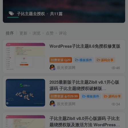
子比主题去授权
共11篇
排序
更新
浏览
点赞
评论
WordPress子比主题8.6免授权修复版
付费资源
20
模板插件
源码分享
辰光资源网
46
2025最新版子比主题Zibll v8.1开心版
源码 子比主题绕授权破解版
WordPress主题模板
付费资源
29.99
模板插件
源码分享
金币
辰光资源网
34
子比主题Zibll v8.0开心版源码 子比主
题绕授权版及激活方法 WordPress主