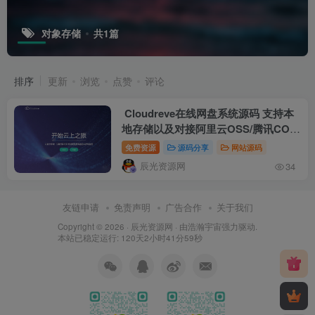
对象存储
共1篇
排序
更新
浏览
点赞
评论
Cloudreve在线网盘系统源码 支持本
地存储以及对接阿里云OSS/腾讯COS
等对象存储 功能强大的在线云盘系统
免费资源
源码分享
网站源码
辰光资源网
34
友链申请
免责声明
广告合作
关于我们
Copyright © 2026 ·
辰光资源网
· 由
浩瀚宇宙
强力驱动.
本站已稳定运行: 120天2小时41分59秒