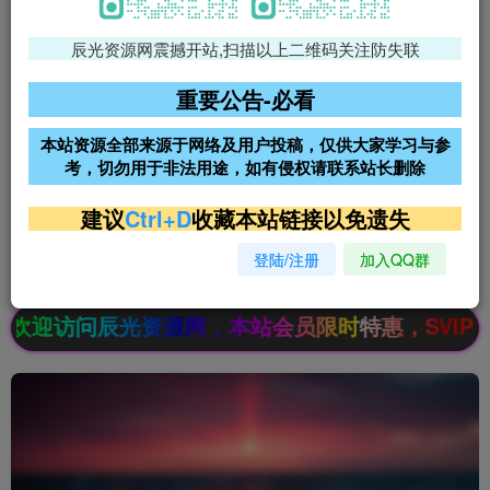
辰光资源网震撼开站,扫描以上二维码关注防失联
免费领支付宝红包
腾讯轻量4核4G3M服务器38元/
年
重要公告-必看
阿里云2核2G200M服务器68元/
雨云高防免备案服务器
本站资源全部来源于网络及用户投稿，仅供大家学习与参
年
考，切勿用于非法用途，如有侵权请联系站长删除
超低价文字广告位招租
超低价文字广告位招租
建议
Ctrl+D
收藏本站链接以免遗失
登陆/注册
加入QQ群
超低价文字广告位招租
超低价文字广告位招租
迎访问辰光资源网，本站会员限时特惠，SVIP终生