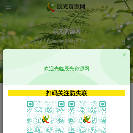
辰光资源网
优质的网络资源分享平台
请输入您想搜索的内容,如:app源码
欢迎光临辰光资源网
VIP特权介绍
APP源码
VIP特权介绍
APP源码
扫码关注防失联
VIP特权介绍
影视源码
火
GO
VIP特权介绍
影视源码
‹
›