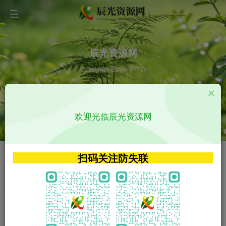
辰光资源网
优质的网络资源分享平台
请输入您想搜索的内容,如:app源码
欢迎光临辰光资源网
VIP特权介绍
APP源码
VIP特权介绍
APP源码
扫码关注防失联
VIP特权介绍
影视源码
火
GO
VIP特权介绍
影视源码
‹
›