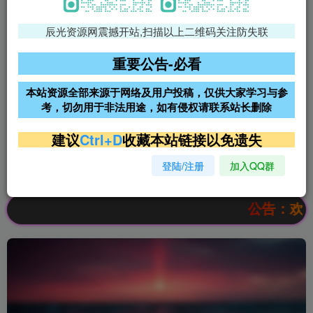
辰光资源网震撼开站,扫描以上二维码关注防失联
免费领支付宝红包
腾讯轻量4核4G3M服务器38元/
年
重要公告-必看
阿里云2核2G200M服务器68元/
雨云高防免备案服务器
本站资源全部来源于网络及用户投稿，仅供大家学习与参
年
考，切勿用于非法用途，如有侵权请联系站长删除
超低价文字广告位招租
超低价文字广告位招租
建议
Ctrl+D
收藏本站链接以免遗失
登陆/注册
加入QQ群
超低价文字广告位招租
超低价文字广告位招租
公告：欢迎访