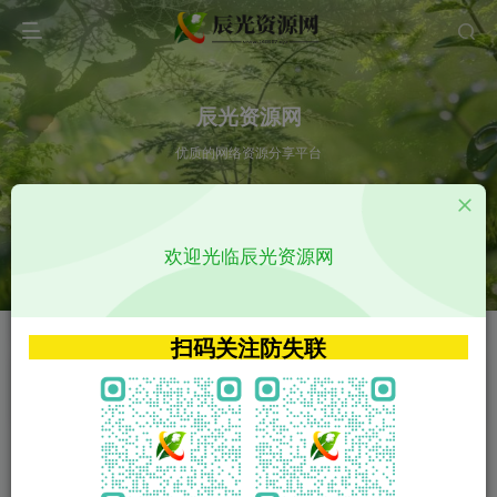
辰光资源网
优质的网络资源分享平台
请输入您想搜索的内容,如:app源码
欢迎光临辰光资源网
VIP特权介绍
APP源码
VIP特权介绍
APP源码
扫码关注防失联
VIP特权介绍
影视源码
火
GO
VIP特权介绍
影视源码
‹
›