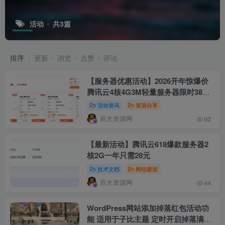
活动
共3篇
排序
更新
浏览
点赞
评论
【服务器优惠活动】2026开年惊爆价
腾讯云4核4G3M轻量服务器限时38元/
年
活动资讯
资源分享
辰光资源网
92
【最新活动】腾讯云618爆款服务器2
核2G一年只需28元
技术文档
网站建设
辰光资源网
44
WordPress网站添加掉落红包活动功
能 适用于子比主题 定时开启掉落满屏