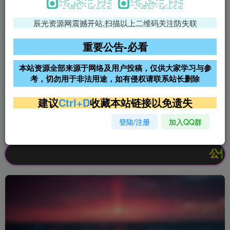
辰光资源网震撼开站,扫描以上二维码关注防失联
免费领支付宝红包
腾讯轻量4核4G3M服务器38元/
年
重要公告-必看
阿里云2核2G200M服务器68元/
雨云高防免备案服务器
本站资源全部来源于网络及用户投稿，仅供大家学习与参
年
考，切勿用于非法用途，如有侵权请联系站长删除
超低价文字广告位招租
超低价文字广告位招租
建议
Ctrl+D
收藏本站链接以免遗失
登陆/注册
加入QQ群
超低价文字广告位招租
超低价文字广告位招租
公告：