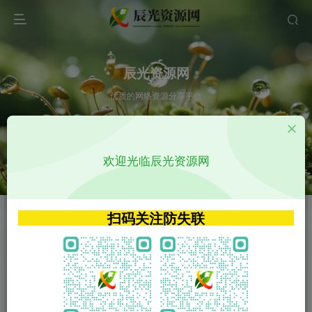
辰光资源网
优质的网络资源分享平台
请输入您想搜索的内容,如:app源码
欢迎光临辰光资源网
VIP特权介绍
APP源码
VIP特权介绍
APP源码
扫码关注防失联
VIP特权介绍
影视源码
火
GO
VIP特权介绍
影视源码
‹
›