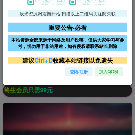
辰光资源网震撼开站,扫描以上二维码关注防失联
免费领支付宝红包
腾讯轻量4核4G3M服务器38元/
年
重要公告-必看
阿里云2核2G200M服务器68元/
雨云高防免备案服务器
本站资源全部来源于网络及用户投稿，仅供大家学习与参
年
考，切勿用于非法用途，如有侵权请联系站长删除
超低价文字广告位招租
超低价文字广告位招租
建议
Ctrl+D
收藏本站链接以免遗失
登陆/注册
加入QQ群
超低价文字广告位招租
超低价文字广告位招租
生会员只需99元