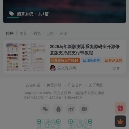
测算系统
共1篇
排序
更新
浏览
点赞
评论
2026马年新版测算系统源码全开源修
复版支持易支付带教程
付费资源
49.99
源码分享
网站源码
金币
辰光资源网
61
友链申请
免责声明
广告合作
关于我们
Copyright © 2026 ·
辰光资源网
· 由
浩瀚宇宙
强力驱动.
本站已稳定运行: 120天6小时58分51秒